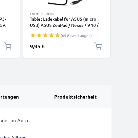
LADETECHNIK
KABEL & 
P3-
Tablet Ladekabel für ASUS (micro
USB Kabe
 5V,
USB) ASUS ZenPad / Nexus 7 9 10 /
MeMO Pad
l
MeMO Pad FHD 10 / Transformer
7 / Tran
(65 Bewertungen)
Book T100 - Micro USB Ersatz
7 / ZenPa
Ladegerät Netzteil 1.2m - 5V 2A /
Ersatz L
9,95 €
4,95 €
2000mA Charger Lader
Datenkab
rtungen
Produktsicherheit
ünder im Auto
 des Alltags.