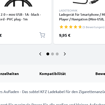
LADETECHNIK
2.0 > mini USB - 1A - black -
Ladegerät für Smartphone / M
rd - PVC plug - 1m
Player / Navigation (Mini-USB,
2A / 2000mA / 1,2m) Ladekabe
(5 Bewertungen)
Netzteil
€
9,95 €
inzelheiten
Kompatibilität
Bewe
les Aufladen - Das subtel KFZ Ladekabel für den Zigarettenanz
orgt für maximale Power für alle großen und kleinen Aufgaben