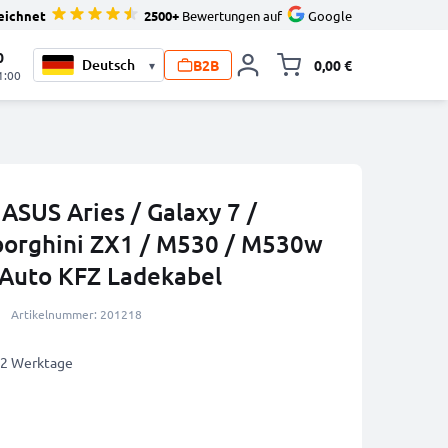
eichnet
2500+
Bewertungen auf
Google
0
B2B
0,00 €
▾
Minika
1:00
ASUS Aries / Galaxy 7 /
borghini ZX1 / M530 / M530w
 Auto KFZ Ladekabel
Artikelnummer: 201218
1-2 Werktage