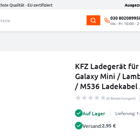
hste Qualität - EU-zertifiziert
Ausgez
030 80208995
Mo - Fr: 10:00 - 2
KFZ Ladegerät für 
Galaxy Mini / Lam
/ M536 Ladekabel
(0 Bewertungen)
Auf Lager
Lieferung: 
2.95 €
Versand: