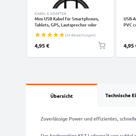
KABEL & ADAPTER
Mini USB Kabel für Smartphones,
USB-A 
Tablets, GPS, Lautsprecher oder
PVC co
Kopfhörer - Ladekabel und
(54 Bewertungen)
Datenkabel 1m 1A PVC schwarz
4,95 €
4,95 
Technische E
Übersicht
Zuverlässige Power und effizientes, schnel
Das hochwertige KFZ-Ladegerät von subtel s