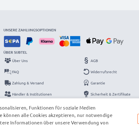
UNSERE ZAHLUNGSOPTIONEN
ÜBER SUBTEL
Über Uns
AGB
FAQ
Widerrufsrecht
Zahlung & Versand
Garantie
Händler & Institutionen
Sicherheit & Zertifikate
Kataloge
Datenschutzerklärung
onalisieren, Funktionen für soziale Medien
e können alle Cookies akzeptieren, nur notwendige
Kontakt
Impressum
eitere Informationen über unsere Verwendung von