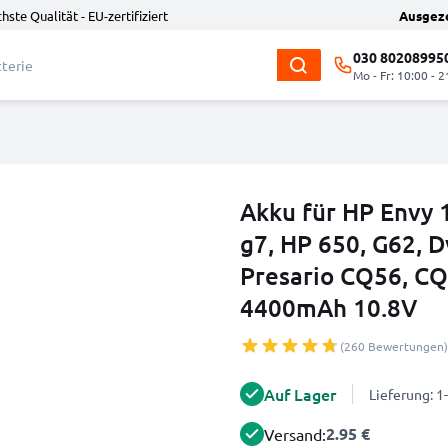
hste Qualität - EU-zertifiziert
Ausgez
030 80208995
Mo - Fr: 10:00 - 2
Akku für HP Envy 1
g7, HP 650, G62, 
Presario CQ56, CQ
4400mAh 10.8V
(260 Bewertungen)
Auf Lager
Lieferung: 
2.95 €
Versand: