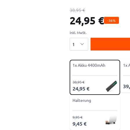
38,95 €
24,95 €
-36%
inkl. MwSt.
Menge
1x Akku 4400mAh
1x 
38,95 €
39
24,95 €
Halterung
9,95 €
9,45 €