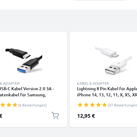
 & ADAPTER
KABEL & ADAPTER
SB-C Kabel Version 2.0 3A -
Lightning 8 Pin Kabel für Appl
atenkabel für Samsung,
iPhone 14, 13, 12, 11, X, XS, XR
, Google Pixel, iPhone,
SE Handy Ladekabel - 1m weiß 
(6 Bewertungen)
(37 Bewertungen
 Panasonic Lumix, Sony,
Datenkabel für Smartphone
 uvm PVC schwarz
€
12,95 €