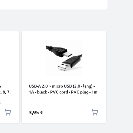
e
USB-A 2.0 > micro USB (2.0 - lang) -
USB C Ty
, 8, 7,
1A - black - PVC cord - PVC plug - 1m
Apple iP
-
Pro, 16 P
)
Samsung 
Google Pi
3,95 €
2,95 €
XL Xiaom
Pro+, No
13 3A Sc