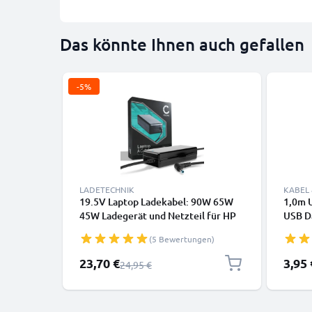
Das könnte Ihnen auch gefallen
-5%
LADETECHNIK
KABEL
19.5V Laptop Ladekabel: 90W 65W
1,0m U
45W Ladegerät und Netzteil für HP
USB D
Envy 13,Pavilion 15, Dell XPS 13
Huawei
(5 Bewertungen)
Notebook PCs - 2.6m Netzkabel HP
Canon,
709986-003, H6Y89AA
GoPro
Sonderpreis
23,70 €
3,95 
Regulärer Preis
24,95 €