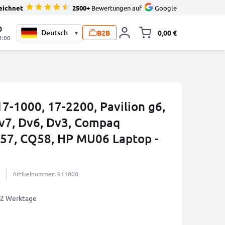
eichnet
2500+
Bewertungen auf
Google
0
B2B
0,00 €
▾
Minika
1:00
7-1000, 17-2200, Pavilion g6,
Dv7, Dv6, Dv3, Compaq
57, CQ58, HP MU06 Laptop -
Artikelnummer: 911000
1-2 Werktage