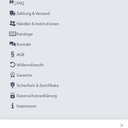
worauf es bei hochwertigen Produkten ankommt.
FAQ
Darum gewähren wir Ihnen eine 36 monatige
Zahlung & Versand
Garantie!
Händler & Institutionen
Kataloge
Kontakt
AGB
Widerrufsrecht
Garantie
Sicherheit & Zertifikate
Datenschutzerklärung
Impressum
UNSERE ZAHLUNGSOPTIONEN
×