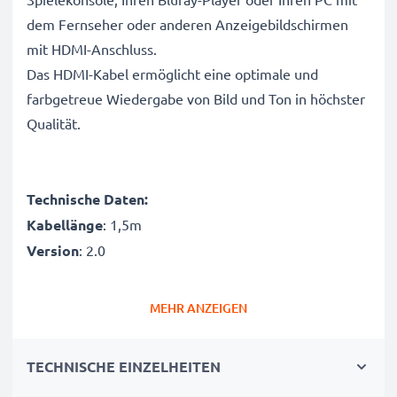
dem Fernseher oder anderen Anzeigebildschirmen
mit HDMI-Anschluss.
Das HDMI-Kabel ermöglicht eine optimale und
farbgetreue Wiedergabe von Bild und Ton in höchster
Qualität.
Technische Daten:
Kabellänge
: 1,5m
Version
: 2.0
Kompatibilität
: HDMI A: zum Anschließen an einen
MEHR ANZEIGEN
DVD / Blu-ray Player, eine Spielkonsole, ein Notebook
TECHNISCHE EINZELHEITEN
Kompatibilität
: HDMI A: Zum Anschließen an einen