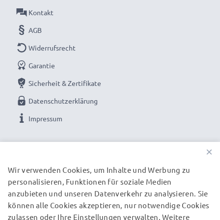
✔ Weltweit einsetzbar - Flexible Eingangsspannung
Kontakt
100V - 250V für weltweite Nutzung
AGB
✔ Ideale Bauform zum Mitnehmen auf Reisen -
Widerrufsrecht
Kleiner, leichter, leistungsstarker Netzstecker
✕
für Steckdosen außerhalb der EU-Norm wird ein
Garantie
zusätzlicher Netzadapter benötigt
Sicherheit & Zertifikate
Datenschutzerklärung
Den Akku schonend laden für eine lange Akku-
Impressum
Lebensdauer: das hochwertige Qtek 8200 / 8600 /
UNSERE ZAHLUNGSOPTIONEN
G200 / 8500 / 9600 / S220 Aufladekabel lädt Handy
×
und Smartphone Akkus schonend und sicher
Wir verwenden Cookies, um Inhalte und Werbung zu
personalisieren, Funktionen für soziale Medien
UNSERE VERSANDPARTNER
Qtek 8200 / 8600 / G200 / 8500 / 9600 / S220
anzubieten und unseren Datenverkehr zu analysieren. Sie
Smartphoneladegerät / AC Power Adapter:
können alle Cookies akzeptieren, nur notwendige Cookies
Marke:
subtel Smartphone Charger / Charging Cable
zulassen oder Ihre Einstellungen verwalten. Weitere
© subtel.de 2026