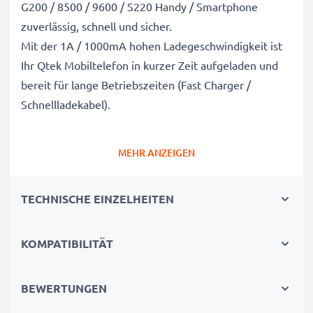
G200 / 8500 / 9600 / S220 Handy / Smartphone
zuverlässig, schnell und sicher.
Mit der 1A / 1000mA hohen Ladegeschwindigkeit ist
Ihr Qtek Mobiltelefon in kurzer Zeit aufgeladen und
bereit für lange Betriebszeiten (Fast Charger /
Schnellladekabel).
Schnelles Laden mit breiter Kompatibilität: Mini
MEHR ANZEIGEN
USB Ladekabel / Netzteil
✔ Mini USB Anschluss / Stecker - Aufladekabel für alle
TECHNISCHE EINZELHEITEN
Handys mit Mini USB Ladebuchse / Ladeanschluss
✔ Kurze Ladezeiten & schnelles Laden
- Akkuladegerät mit 1A / 1000mA hoher
KOMPATIBILITÄT
Ladegeschwindigkeit
✔ Langlebig verarbeitetes Netzladegerät -
BEWERTUNGEN
Bruchsicheres Stromkabel und knicksicherer