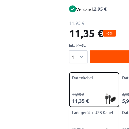
2.95 €
Versand:
11,95 €
11,35 €
-5%
inkl. MwSt.
Menge
Datenkabel
Dat
11,95 €
6,95
11,35 €
5,9
Ladegerät + USB Kabel
Dat