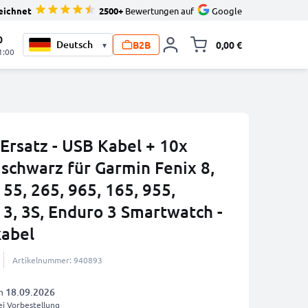
eichnet
2500+
Bewertungen auf
Google
0
B2B
0,00 €
▾
Minika
1:00
Ersatz - USB Kabel + 10x
schwarz für Garmin Fenix 8,
 55, 265, 965, 165, 955,
 3, 3S, Enduro 3 Smartwatch -
abel
Artikelnummer: 940893
am
18.09.2026
i Vorbestellung