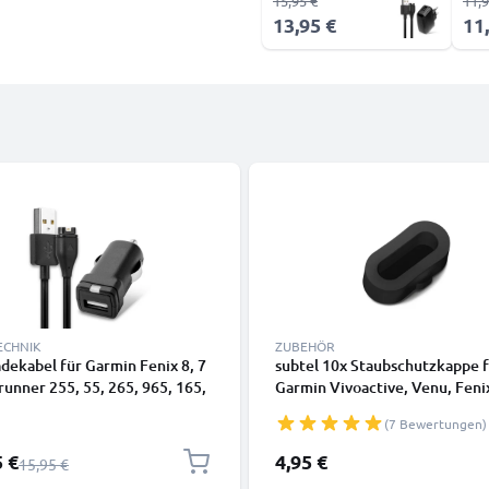
15,95 €
11,9
13,95 €
11
ECHNIK
ZUBEHÖR
dekabel für Garmin Fenix 8, 7
subtel 10x Staubschutzkappe 
runner 255, 55, 265, 965, 165,
Garmin Vivoactive, Venu, Feni
Vivoactive 5 / Venu 3, 3S, 2 /
Approach, Forerunner, Instinct
(7 Bewertungen)
 3 - 1m, 5V, 3A Auto
Anschluss Abdeckung - Ladebu
erät
Staubschutz Stöpsel -
preis
5 €
4,95 €
Regulärer Preis
15,95 €
Staubschutzabdeckung Anti D