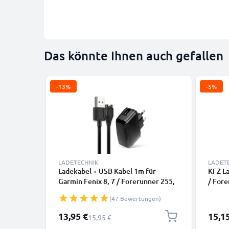
Das könnte Ihnen auch gefallen
-13%
-5%
LADETECHNIK
LADET
Ladekabel + USB Kabel 1m für
KFZ La
Garmin Fenix 8, 7 / Forerunner 255,
/ Fore
55, 265, 965, 165, 955 / Vivoactive 5
955 / 
(47 Bewertungen)
/ Venu 3, 3S, 2 / Enduro 3
Enduro
Smartwatch Ersatz Ladegerät 1A -
Ladeg
Sonderpreis
Sonder
13,95 €
15,1
Regulärer Preis
15,95 €
Fitness Tracker Armband Auflader