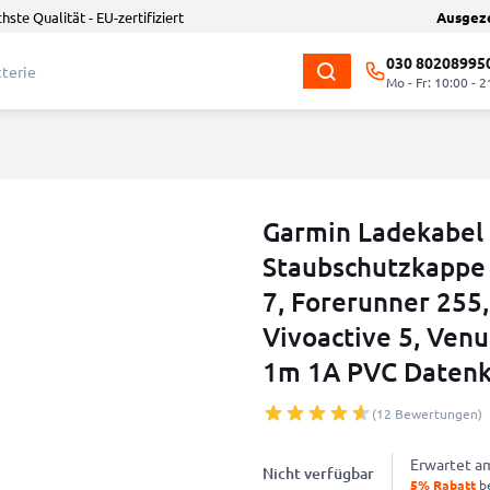
hste Qualität - EU-zertifiziert
Ausgez
030 80208995
Mo - Fr: 10:00 - 2
Garmin Ladekabel 
Staubschutzkappe 
7, Forerunner 255,
Vivoactive 5, Venu
1m 1A PVC Datenk
(12 Bewertungen)
Erwartet 
Nicht verfügbar
5% Rabatt
be