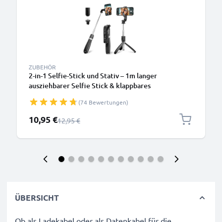
ZUBEHÖR
2-in-1 Selfie-Stick und Stativ – 1m langer
ausziehbarer Selfie Stick & klappbares
Dreibeinstativ mit Bluetooth Fernbedienung für
(74 Bewertungen)
Handy und Kamera – kompatibel mit iPhone, GoPro,
Android & weiteren – Schwarz
Sonderpreis
10,95 €
Regulärer Preis
12,95 €
ÜBERSICHT
Ob als Ladekabel oder als Datenkabel für die