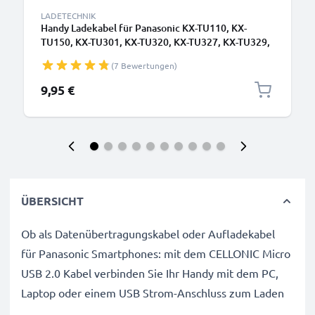
LADETECHNIK
Handy Ladekabel für Panasonic KX-TU110, KX-
TU150, KX-TU301, KX-TU320, KX-TU327, KX-TU329,
KX-TU400, KX-TU446, KX-TU456, KX-TU466
(7 Bewertungen)
Smartphone - 1A / 1000mA Micro USB Ladegerät
1.1m, Handyladekabel
9,95 €
ÜBERSICHT
Ob als Datenübertragungskabel oder Aufladekabel
für Panasonic Smartphones: mit dem CELLONIC Micro
USB 2.0 Kabel verbinden Sie Ihr Handy mit dem PC,
Laptop oder einem USB Strom-Anschluss zum Laden