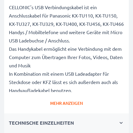
CELLONIC's USB Verbindungskabel ist ein
Anschlusskabel für Panasonic KX-TU110, KX-TU150,
KX-TU327, KX-TU329, KX-TU400, KX-TU456, KX-TU466
Handys / Mobiltelefone und weitere Geräte mit Micro
USB Ladebuchse / Anschluss.
Das Handykabel ermöglicht eine Verbindung mit dem
Computer zum Übertragen Ihrer Fotos, Videos, Daten
und Musik
In Kombination mit einem USB Ladeadapter für
Steckdose oder KFZ lässt es sich außerdem auch als
Handyaufladekabel benutzen.
MEHR ANZEIGEN
Bis zu 1A hohe Ladegeschwindigkeit -
Handyladekabel für schnelles Laden
TECHNISCHE EINZELHEITEN
✔ Micro USB auf USB A Adapterkabel für alle
Mobiltelefone mit Micro USB Ladeanschluss