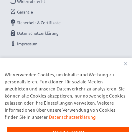
Widerrufsrecht
Ladestrom
: 1A
Datenrate (max)
Garantie
: 480 MBit/s - USB 2.0
Länge des Kabels:
1m
Sicherheit & Zertifikate
Kabelmaterial
: PVC
Datenschutzerklärung
Steckermaterial
: PVC
Impressum
Farbe
: schwarz
UNSERE ZAHLUNGSOPTIONEN
×
Ideal als Ersatz-, Sync-, Update oder
Schnittstellenkabel - Mit dem USB Kabel von
Wir verwenden Cookies, um Inhalte und Werbung zu
CELLONIC übertragen Sie Ihre wichtigsten Dateien
personalisieren, Funktionen für soziale Medien
UNSERE VERSANDPARTNER
sicher und schnell.
anzubieten und unseren Datenverkehr zu analysieren. Sie
können alle Cookies akzeptieren, nur notwendige Cookies
zulassen oder Ihre Einstellungen verwalten. Weitere
★ 3 Jahre Garantie ★
© subtel.de 2026
Informationen über unsere Verwendung von Cookies
Alle Preise verstehen sich inklusive Mehrwertsteuer und
Als internationaler Fachhändler seit 2004 wissen wir,
zuzüglich Versandkosten. Bitte beachten Sie, dass alle
finden Sie in unserer
Datenschutzerklärung
worauf es bei hochwertigen Doro Daten- und
aufgeführten Marken eingetragene Marken ihrer jeweiligen
Inhaber sind und ausschließlich zur Information über unsere
Ladekabeln ankommt. Darum gewähren wir Ihnen