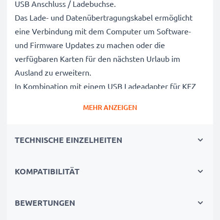
USB Anschluss / Ladebuchse.
Das Lade- und Datenübertragungskabel ermöglicht
eine Verbindung mit dem Computer um Software-
und Firmware Updates zu machen oder die
verfügbaren Karten für den nächsten Urlaub im
Ausland zu erweitern.
In Kombination mit einem USB Ladeadapter für KFZ
oder Steckdose lässt es sich außerdem auch als
MEHR ANZEIGEN
Ladegerät benutzen (
sofern das Navigations-Gerät
über USB ladbar ist
).
TECHNISCHE EINZELHEITEN
Hochwertiges Übertragungskabel für die
Verbindung mit dem PC
KOMPATIBILITÄT
✔ Datentransfer in kurzer Zeit - Aktuelle Version 2.0
für hohe Datenübertragungsraten
BEWERTUNGEN
✔ Software / Firmware Updates - Interfacekabel für