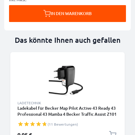
IN DEN WARENKORB
Das könnte Ihnen auch gefallen
LADETECHNIK
Ladekabel für Becker Map Pilot Active 43 Ready 43
Professional 43 Mamba 4 Becker Traffic Assist Z101
Z099 GPS Navigator - Mini USB Ladegerät , 1A /
(11 Bewertungen)
1000mA Ladekabel 1.1m - Netzteil, Steckdose
9,95 €