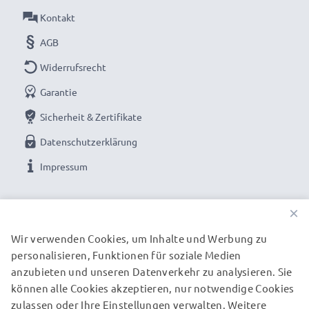
Kontakt
Technische Daten:
AGB
Marke:
CELLONIC
Widerrufsrecht
Typ:
Transferkabel (Data & Charging cable)
Anschluss 1
: Mini USB Stromstecker
Garantie
Anschluss 2
: USB A Anschlussstecker
Sicherheit & Zertifikate
Version
: 2.0
Datenschutzerklärung
Ladestrom
: 1A
Impressum
Länge des Kabels:
1m
Kabelmaterial
: PVC
UNSERE ZAHLUNGSOPTIONEN
Steckermaterial
: PVC
×
Farbe
: schwarz
Wir verwenden Cookies, um Inhalte und Werbung zu
personalisieren, Funktionen für soziale Medien
UNSERE VERSANDPARTNER
Ideal als Ersatz-, Sync-, Update oder
anzubieten und unseren Datenverkehr zu analysieren. Sie
können alle Cookies akzeptieren, nur notwendige Cookies
Schnittstellenkabel - Mit dem USB Kabel von
zulassen oder Ihre Einstellungen verwalten. Weitere
CELLONIC übertragen Sie Ihre wichtigsten Dateien
© subtel.de 2026