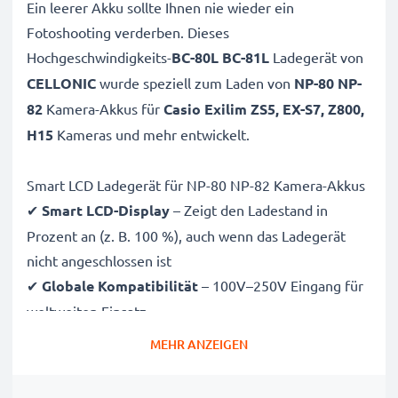
Ein leerer Akku sollte Ihnen nie wieder ein
Fotoshooting verderben. Dieses
Hochgeschwindigkeits-
BC-80L BC-81L
Ladegerät von
CELLONIC
wurde speziell zum Laden von
NP-80 NP-
82
Kamera-Akkus für
Casio Exilim ZS5, EX-S7, Z800,
H15
Kameras und mehr entwickelt.
Smart LCD Ladegerät für NP-80 NP-82 Kamera-Akkus
✔
Smart LCD-Display
– Zeigt den Ladestand in
Prozent an (z. B. 100 %), auch wenn das Ladegerät
nicht angeschlossen ist
✔
Globale Kompatibilität
– 100V–250V Eingang für
weltweiten Einsatz
✔
Intelligentes Laden
– Sanfte, variable Spannung
MEHR ANZEIGEN
verlängert die Lebensdauer des Akkus
✔
Zertifizierte Sicherheit
– CE- und RoHS-zertifiziert