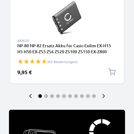
AKKUS
NP-80 NP-82 Ersatz Akku für Casio Exilim EX-H15
H5 H50 EX-ZS5 ZS6 ZS20 ZS100 ZS150 EX-Z800
Z550 Z350 Z330 Z33 Z35 Z2 EX-G1 EX-MR1 QV-R200
(83 Bewertungen)
- Kamera Ersatzakku NP-80 - Kameraakku 700mAh,
Batterie
9,95 €