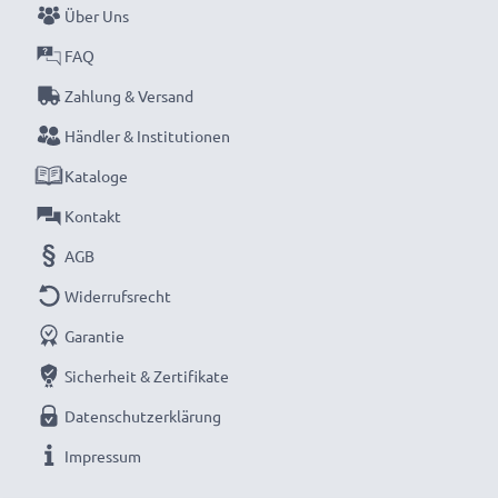
Über Uns
aufladen.
FAQ
Verpassen Sie nie wieder einen Moment mit dem
Zahlung & Versand
kompakten LCD-Ladegerät von CELLONIC. Jetzt
Händler & Institutionen
bestellen mit schneller Lieferung und 3 Jahren
Kataloge
Garantie!
Kontakt
AGB
Widerrufsrecht
Garantie
Sicherheit & Zertifikate
Datenschutzerklärung
Impressum