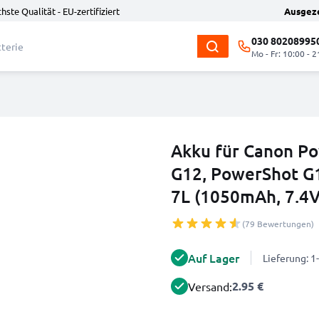
hste Qualität - EU-zertifiziert
Ausgez
030 80208995
Mo - Fr: 10:00 - 2
Akku für Canon Po
G12, PowerShot G
7L (1050mAh, 7.4
(79 Bewertungen)
Auf Lager
Lieferung: 
2.95 €
Versand: