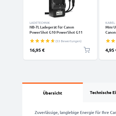
LADETECHNIK
KABEL
NB-7L Ladegerät für Canon
Mini 
PowerShot G10 PowerShot G11
Canon
PowerShot G12 PowerShot SX30 IS
700D 6
(53 Bewertungen)
Kamera-Akkus von CELLONIC
EOS M
IXUS 1
16,95 €
4,95 
200U 
Daten
Technische E
Übersicht
Zuverlässige, langlebige Energie für Ihre