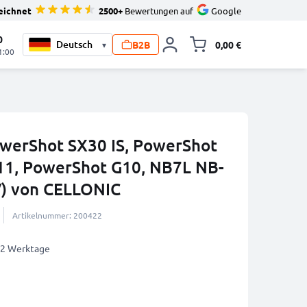
eichnet
2500+
Bewertungen auf
Google
0
B2B
0,00 €
▾
Minika
1:00
werShot SX30 IS, PowerShot
11, PowerShot G10, NB7L NB-
V) von CELLONIC
Artikelnummer: 200422
1-2 Werktage