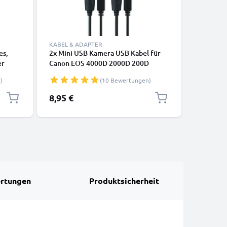
KABEL & ADAPTER
ZUBEHÖR
es,
2x Mini USB Kamera USB Kabel für
Kamera H
er
Canon EOS 4000D 2000D 200D
Nikon, Ca
1200D 80D 700D 600D 6D Mark II 5D
Panasoni
)
(10 Bewertungen)
rz
Mark III EOS M10 PowerShot G7X
CELLONI
SX530 HS IXUS 185 Video-/
8,95 €
6,95 €
Fotokameras - Datenkabel 2.0, PVC
Ladekabel
rtungen
Produktsicherheit