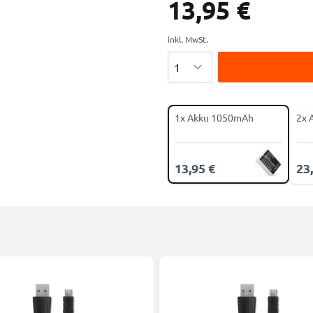
13,95 €
inkl. MwSt.
Menge
1x Akku 1050mAh
2x 
13,95 €
23