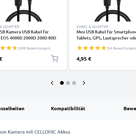
 & ADAPTER
KABEL & ADAPTER
USB Kamera USB Kabel für
Mini USB Kabel für Smartphon
 EOS 4000D 2000D 200D 80D
Tablets, GPS, Lautsprecher od
00D 6D Mark II 5D Mark III
Kopfhörer - Ladekabel und
(298 Bewertungen)
(54 Bewertungen
10 PowerShot G7X SX530
Datenkabel 1m 1A PVC schwa
85 Video-/ Fotokameras - IFC-
€
4,95 €
IFC-400PCU IFC-500U
kabel 2.0, PVC Ladekabel
inzelheiten
Kompatibilität
Bewe
 Canon Kamera mit CELLONIC Akkus