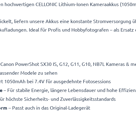
en hochwertigen CELLONIC Lithium-Ionen Kameraakkus (1050m
ickelt, liefern unsere Akkus eine konstante Stromversorgung ü
fladungen. Ideal für Profis und Hobbyfotografen – als Ersatz
r Canon PowerShot SX30 IS, G12, G11, G10, NB7L Kameras & meh
 passender Modele zu sehen
rt 1050mAh bei 7.4V für ausgedehnte Fotosessions
e
– Für stabile Energie, längere Lebensdauer und hohe Effizien
ür höchste Sicherheits- und Zuverlässigkeitsstandards
form
– Passt auch in das Original-Ladegerät