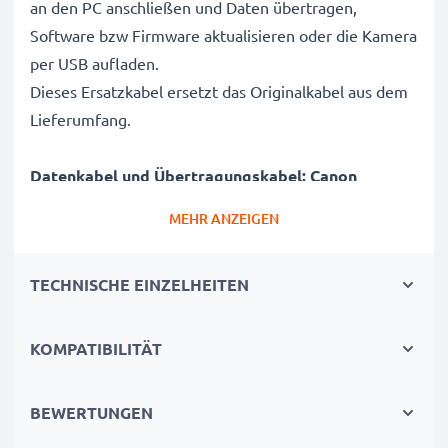
an den PC anschließen und Daten übertragen,
Software bzw Firmware aktualisieren oder die Kamera
per USB aufladen.
Dieses Ersatzkabel ersetzt das Originalkabel aus dem
Lieferumfang.
Datenkabel und Übertragungskabel: Canon
Kameras sicher mit Laptop und Computer
MEHR ANZEIGEN
verbinden
✔ Kamera an Laptop PC, Computer, Notebook
TECHNISCHE EINZELHEITEN
anschließen (Interfacekabel, Computerkabel)
✔ Schnelle Datenübertragung - Aufnahmen,
Videos, Fotos von Digitalkamera auf PC übertragen
KOMPATIBILITÄT
✔ Aktuelle Version 2.0 für hohe Datenraten -
Datenübertragungskabel für Datentransfer in kurzer
BEWERTUNGEN
Zeit