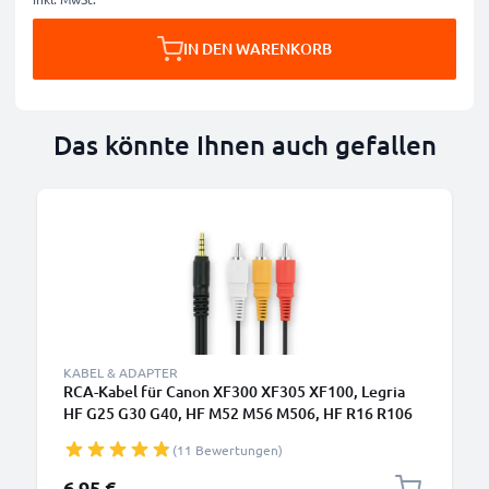
IN DEN WARENKORB
Das könnte Ihnen auch gefallen
KABEL & ADAPTER
RCA-Kabel für Canon XF300 XF305 XF100, Legria
HF G25 G30 G40, HF M52 M56 M506, HF R16 R106
R306, Vixia HF R500, XA35 XA30 XA20, XH-A1,
(11 Bewertungen)
FS100 FS200, MV890, TV, DVD, Blu-Ray, Kamera,
Konsole – AV-Kabel, RCA-Stecker, Audio-Video
6,95 €