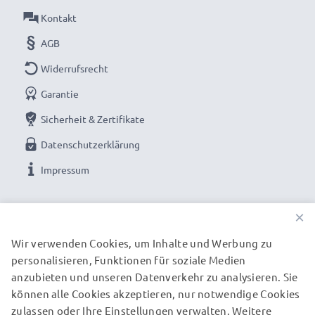
Ladegeschwindigkeit
Kontakt
✔ Langlebige Verarbeitung - Bruchsicheres, Flexibles
AGB
Stromkabel mit Knickschutz-Stecker
➢ Zum Laden muss Ihre Canon Kamera USB ladbar
Widerrufsrecht
sein
Garantie
➢ Zusätzlich wird ein USB Ladegerät / USB
Sicherheit & Zertifikate
Stromadapter benötigt (nicht enthalten)
Datenschutzerklärung
Impressum
Canon Kamera Kabel: USB Kabel für Canon PowerShot
SX710 HS, XC10 Fotokamera / Videokamera:
UNSERE ZAHLUNGSOPTIONEN
×
Wir verwenden Cookies, um Inhalte und Werbung zu
Marke:
CELLONIC Camera USB Cables
personalisieren, Funktionen für soziale Medien
UNSERE VERSANDPARTNER
Typ:
Ladekabel und Datenkabel (Data & Charging
anzubieten und unseren Datenverkehr zu analysieren. Sie
Cable)
können alle Cookies akzeptieren, nur notwendige Cookies
Kameraseitiger Anschlussstecker
: Mini USB
zulassen oder Ihre Einstellungen verwalten. Weitere
© subtel.de 2026