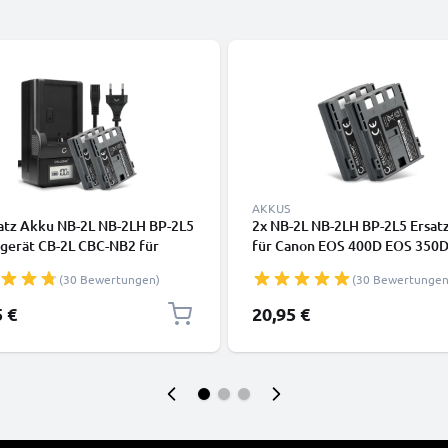
AKKUS
satz Akku NB-2L NB-2LH BP-2L5
2x NB-2L NB-2LH BP-2L5 Ersat
egerät CB-2L CBC-NB2 für
für Canon EOS 400D EOS 350
 EOS 400D 350D Digital Regel
Digital Regel XTi G7 G9 S50 H
(30 Bewertungen)
(30 Bewertungen
owerShot G7 G9 S50 HG10
Legria HF R16 R106 MD235 VI
a HF R16 R106 MD235 Kamera -
HV30 ZR800 - Kamera Ersatzak
5 €
20,95 €
h Ersatzakku Batterie,
Kameraakku 700mAh, Batteri
abel, Akkuladegerät