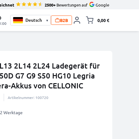
eichnet
2500+
Bewertungen auf
Google
0
B2B
0,00 €
▾
Minika
1:00
L13 2L14 2L24 Ladegerät für
50D G7 G9 S50 HG10 Legria
ra-Akkus von CELLONIC
Artikelnummer: 100720
1-2 Werktage