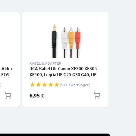
KABEL & ADAPTER
KABEL & 
z Akku
RCA-Kabel für Canon XF300 XF305
Mini USB
D EOS
XF100, Legria HF G25 G30 G40, HF
Tablets,
G10
M52 M56 M506, HF R16 R106 R306,
Kopfhöre
)
(11 Bewertungen)
XIA
Vixia HF R500, XA35 XA30 XA20, XH-
Datenka
ku -
A1, FS100 FS200, MV890, TV, DVD,
6,95 €
4,95 €
e
Blu-Ray, Kamera, Konsole – AV-
Kabel, RCA-Stecker, Audio-Video
Composite