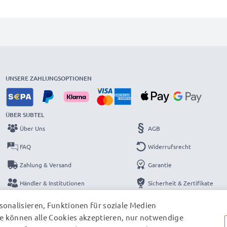
UNSERE ZAHLUNGSOPTIONEN
ÜBER SUBTEL
Über Uns
AGB
FAQ
Widerrufsrecht
Zahlung & Versand
Garantie
Händler & Institutionen
Sicherheit & Zertifikate
Kataloge
Datenschutzerklärung
onalisieren, Funktionen für soziale Medien
e können alle Cookies akzeptieren, nur notwendige
Kontakt
Impressum