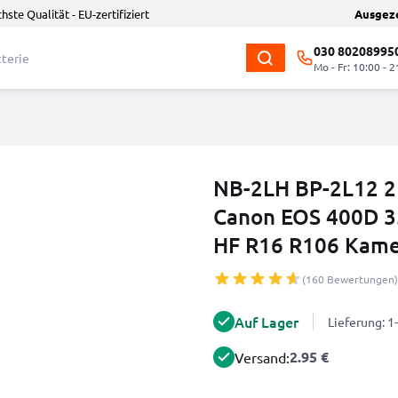
hste Qualität - EU-zertifiziert
Ausgez
030 80208995
Mo - Fr: 10:00 - 2
NB-2LH BP-2L12 2
Canon EOS 400D 3
HF R16 R106 Kame
(160 Bewertungen)
Auf Lager
Lieferung: 
2.95 €
Versand: