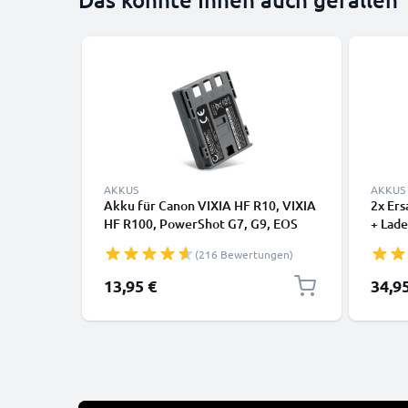
AKKUS
AKKUS
Akku für Canon VIXIA HF R10, VIXIA
2x Er
HF R100, PowerShot G7, G9, EOS
+ Lad
350D, EOS400D, MD101 700mAh
Canon
(216 Bewertungen)
von CELLONIC
XTi P
Legri
13,95 €
34,9
700mA
Ladek