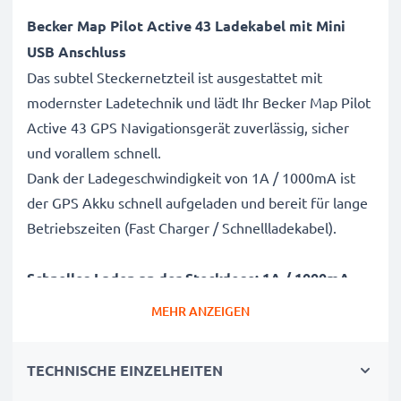
Becker Map Pilot Active 43 Ladekabel mit Mini
USB Anschluss
Das subtel Steckernetzteil ist ausgestattet mit
modernster Ladetechnik und lädt Ihr Becker Map Pilot
Active 43 GPS Navigationsgerät zuverlässig, sicher
und vorallem schnell.
Dank der Ladegeschwindigkeit von 1A / 1000mA ist
der GPS Akku schnell aufgeladen und bereit für lange
Betriebszeiten (Fast Charger / Schnellladekabel).
Schnelles Laden an der Steckdose: 1A / 1000mA
Ladegerät / Steckernetzteil
MEHR ANZEIGEN
✔ Hohe Ladegeschwindigkeit - 1A /
1000mA Schnelllädegerät mit Mini USB Stecker
TECHNISCHE EINZELHEITEN
✔ Kurze Ladezeit und schnelle Aufladung - das