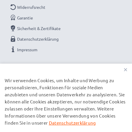
Widerrufsrecht
Garantie
Sicherheit & Zertifikate
Datenschutzerklärung
Impressum
UNSERE ZAHLUNGSOPTIONEN
×
Wir verwenden Cookies, um Inhalte und Werbung zu
personalisieren, Funktionen für soziale Medien
UNSERE VERSANDPARTNER
anzubieten und unseren Datenverkehr zu analysieren. Sie
können alle Cookies akzeptieren, nur notwendige Cookies
zulassen oder Ihre Einstellungen verwalten. Weitere
© subtel.de 2026
Informationen über unsere Verwendung von Cookies
Alle Preise verstehen sich inklusive Mehrwertsteuer und
zuzüglich Versandkosten. Bitte beachten Sie, dass alle
finden Sie in unserer
Datenschutzerklärung
aufgeführten Marken eingetragene Marken ihrer jeweiligen