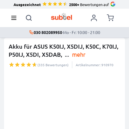
Ausgezeichnet
2500+
Bewertungen auf
030 802089950
·
Mo - Fr: 10:00 - 21:00
Akku für ASUS K50IJ, X5DIJ, K50C, K70IJ,
P50IJ, X5DI, X5DAB,
...
mehr
(335 Bewertungen)
Artikelnummer: 910970