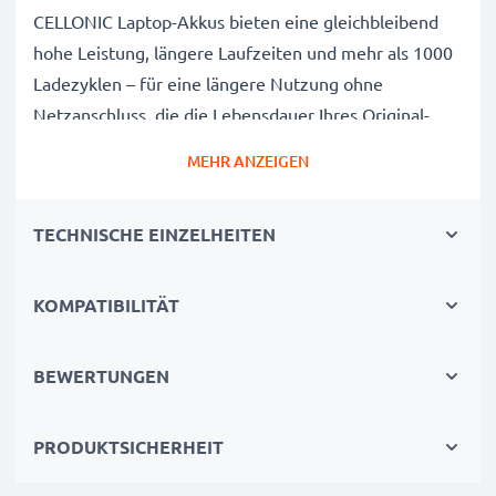
CELLONIC Laptop-Akkus bieten eine gleichbleibend
hohe Leistung, längere Laufzeiten und mehr als 1000
Ladezyklen – für eine längere Nutzung ohne
Netzanschluss, die die Lebensdauer Ihres Original-
Laptop-Akkus erreicht oder übertrifft
MEHR ANZEIGEN
CE-, FCC- & RoHS-geprüft
Unsere Akkuzellen der Klasse A werden rigoros
TECHNISCHE EINZELHEITEN
getestet, um ein optimales Sicherheitsniveau zu
gewährleisten, und verfügen über einen integrierten
Kurzschluss-, Überhitzungs- und
KOMPATIBILITÄT
Überspannungsschutz
3 Jahre Garantie
BEWERTUNGEN
Als spezialisierter Anbieter seit 2004 stehen unsere
Ersatzakkus für hohe Qualität und zertifizierte
PRODUKTSICHERHEIT
Standards – deshalb erhalten Sie eine 36-monatige
Garantie