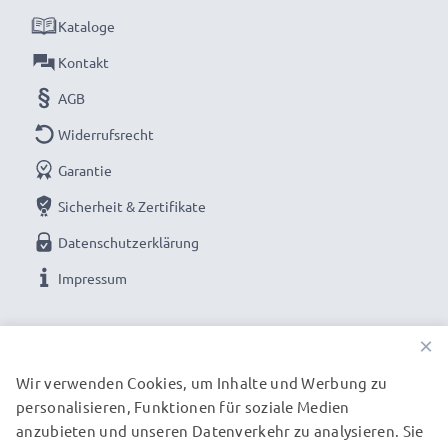
Marke:
subtel Handykabel
Kataloge
Typ:
Stromkabel und Datentransferkabel (Data
Kontakt
& Charging cable)
AGB
Anschluss 1
: 30 Pin Dock Connector Ladestecker
Widerrufsrecht
Anschluss 2
: USB A Anschlussstecker
Version
: 2.0
Garantie
Datenrate (max)
: 480 MBit/s - USB 2.0
Sicherheit & Zertifikate
Länge des Kabels:
1m
Datenschutzerklärung
Farbe
: weiß
Impressum
Ideal als Ersatz-, Sync-, Update oder
UNSERE ZAHLUNGSOPTIONEN
Schnittstellenkabel - Mit dem USB Kabel von subtel
×
übertragen Sie Ihre wichtigsten Dateien sicher und
Wir verwenden Cookies, um Inhalte und Werbung zu
schnell.
personalisieren, Funktionen für soziale Medien
UNSERE VERSANDPARTNER
anzubieten und unseren Datenverkehr zu analysieren. Sie