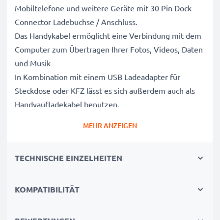
Mobiltelefone und weitere Geräte mit 30 Pin Dock
Connector Ladebuchse / Anschluss.
Das Handykabel ermöglicht eine Verbindung mit dem
Computer zum Übertragen Ihrer Fotos, Videos, Daten
und Musik
In Kombination mit einem USB Ladeadapter für
Steckdose oder KFZ lässt es sich außerdem auch als
Handyaufladekabel benutzen.
MEHR ANZEIGEN
Bis zu hohe Ladegeschwindigkeit -
Handyladekabel für schnelles Laden
TECHNISCHE EINZELHEITEN
✔ 30 Pin Dock Connector auf USB A Adapterkabel für
alle Mobiltelefone mit 30 Pin Dock Connector
Ladeanschluss
KOMPATIBILITÄT
✔ Schnellladefähig für kurze Ladezeiten - Ermöglicht
Laden mit hoher Ladegeschwindigkeit