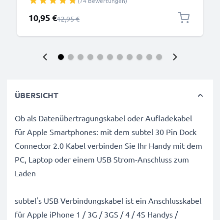
(74 Bewertungen)
Handy und Kamera – kompatibel mit iPhone, GoPro,
Android & weiteren – Schwarz
Sonderpreis
10,95 €
Regulärer Preis
12,95 €
ÜBERSICHT
Ob als Datenübertragungskabel oder Aufladekabel
für Apple Smartphones: mit dem subtel 30 Pin Dock
Connector 2.0 Kabel verbinden Sie Ihr Handy mit dem
PC, Laptop oder einem USB Strom-Anschluss zum
Laden
subtel's USB Verbindungskabel ist ein Anschlusskabel
für Apple iPhone 1 / 3G / 3GS / 4 / 4S Handys /