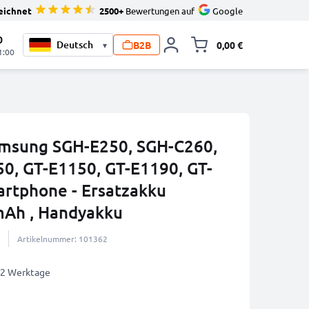
eichnet
2500+
Bewertungen auf
Google
0
B2B
0,00 €
▾
Minika
1:00
amsung SGH-E250, SGH-C260,
0, GT-E1150, GT-E1190, GT-
rtphone - Ersatzakku
Ah , Handyakku
Artikelnummer: 101362
1-2 Werktage