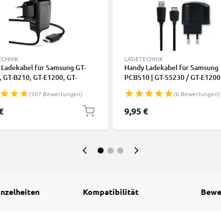
ECHNIK
LADETECHNIK
 Ladekabel für Samsung GT-
Handy Ladekabel für Samsung
 GT-B210, GT-E1200, GT-
PCBS10 | GT-S5230 / GT-E1200
, GT-E1150, SGH-J700, SGH-
E1190 / GT-E1150 / GT-E1050 
(307 Bewertungen)
(6 Bewertungen)
 SGH-P250 Smartphone - 1A /
F480 Smartphone - 1A / 1000
A Connector Ladegerät 1.1m,
Pin Connector Ladegerät 1m,
€
9,95 €
ladekabel
Handyladekabel
inzelheiten
Kompatibilität
Bewe