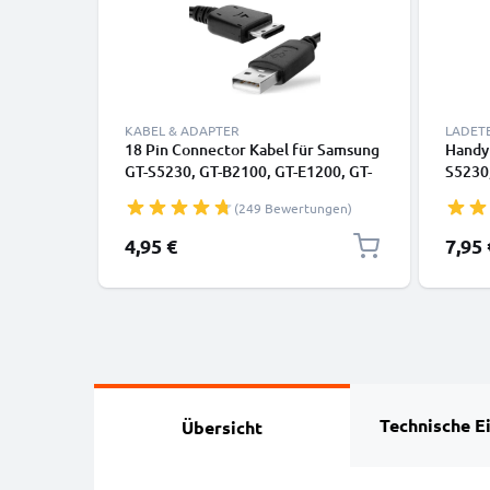
KABEL & ADAPTER
LADET
18 Pin Connector Kabel für Samsung
Handy
GT-S5230, GT-B2100, GT-E1200, GT-
S5230,
E1190, GT-E1150, SGH-F480 Handy
E1190
(249 Bewertungen)
Ladekabel - 1m PVC schwarz -
F480,
Datenkabel für Smartphone
1000m
4,95 €
7,95 
Handy
Technische E
Übersicht