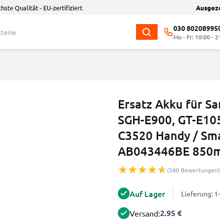
hste Qualität - EU-zertifiziert
Ausgez
030 80208995
Mo - Fr: 10:00 - 2
Ersatz Akku für S
SGH-E900, GT-E105
C3520 Handy / Sma
AB043446BE 850m
(580 Bewertungen)
Auf Lager
Lieferung: 
2.95 €
Versand: