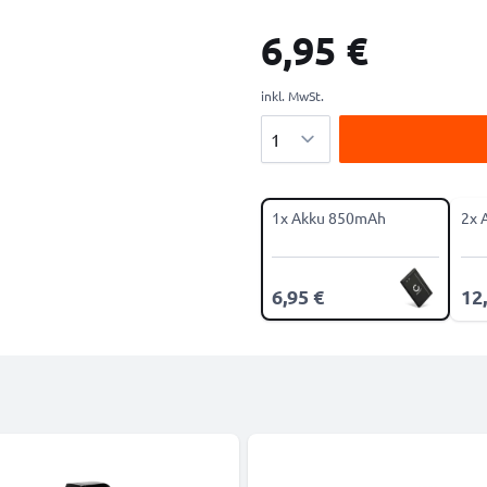
6,95 €
inkl. MwSt.
Menge
1x Akku 850mAh
2x 
6,95 €
12