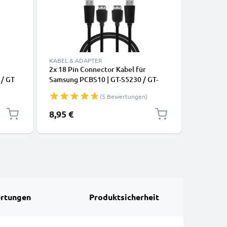
KABEL & ADAPTER
LADETECH
2x 18 Pin Connector Kabel für
KFZ Lade
 / GT
Samsung PCBS10 | GT-S5230 / GT-
C180 SG
/ SGH-
E1200 / GT E1190 / GT-E1150 / GT-
D980 SGH
(5 Bewertungen)
mA 18
E1050 / SGH-F480 Handy Ladekabel -
Ladekabe
1m schwarz - Datenkabel für
8,95 €
6,95 €
Smartphone
rtungen
Produktsicherheit