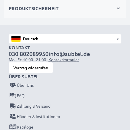
wieder mit voller Leistung und verkleinern Sie Ihren
PRODUKTSICHERHEIT
ökologischen Fußabdruck durch Recycling und
Vermeidung von Elektroschrott.
Entscheiden Sie sich für CELLONIC und machen Sie
▾
keine Abstriche bei der Qualität!
KONTAKT
030 802089950
info@subtel.de
Mo - Fr: 10:00 - 21:00
Kontaktformular
Vertrag widerrufen
ÜBER SUBTEL
Über Uns
FAQ
Zahlung & Versand
Händler & Institutionen
Kataloge