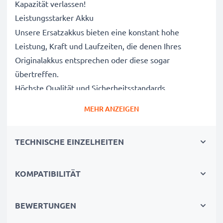
Kapazität verlassen!
Leistungsstarker Akku
Unsere Ersatzakkus bieten eine konstant hohe
Leistung, Kraft und Laufzeiten, die denen Ihres
Originalakkus entsprechen oder diese sogar
übertreffen.
Höchste Qualität und Sicherheitsstandards
Als Batteriespezialisten seit 2004 werden alle unsere
MEHR ANZEIGEN
Ersatzbatterien während des gesamten
Produktionsprozesses strengen und rigorosen Tests
TECHNISCHE EINZELHEITEN
unterzogen und entsprechen den höchsten EU-
Normen und darüber hinaus.
Die umweltfreundliche Alternative
KOMPATIBILITÄT
Ein neuer CELLONIC Akku ist im Vergleich zum
Neukauf eines Endgerätes die günstigere und
BEWERTUNGEN
umweltfreundlichere Alternative. Nutzen Sie Ihr Gerät