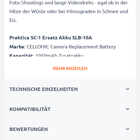
Foto-Shootings und lange Videodrehs - egal ob in der
Hitze der Wüste oder bei Minusgraden in Schnee und
Eis.
Praktica SC-1 Ersatz Akku SLB-10A
Marke
: CELLONIC Camera Replacement Battery
Kapazität
: 1050mAh Zusatzakku
Spannung
: 3.6V - 3.7V
MEHR ANZEIGEN
Zelltyp
: Lithium Ionen Akkupack / Battery Pack
Farbe
: schwarz
TECHNISCHE EINZELHEITEN
Alternative für / Ersetzt:
SLB-10A Originalakku
KOMPATIBILITÄT
CELLONIC Kamera Akku SLB-10A: Power für
hochwertige Fotos. Qualitätsgeprüfter Praktica SC-1
BEWERTUNGEN
Akku