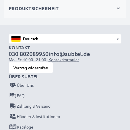
wieder mit voller Leistung und verkleinern Sie Ihren
PRODUKTSICHERHEIT
ökologischen Fußabdruck durch Recycling und
Vermeidung von Elektroschrott.
Entscheiden Sie sich für CELLONIC und machen Sie
▾
keine Abstriche bei der Qualität!
KONTAKT
030 802089950
info@subtel.de
Mo - Fr: 10:00 - 21:00
Kontaktformular
Vertrag widerrufen
ÜBER SUBTEL
Über Uns
FAQ
Zahlung & Versand
Händler & Institutionen
Kataloge