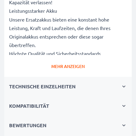
Kapazität verlassen!
Leistungsstarker Akku
Unsere Ersatzakkus bieten eine konstant hohe
Leistung, Kraft und Laufzeiten, die denen Ihres
Originalakkus entsprechen oder diese sogar
übertreffen.
Höchste Qualität und Sicherheitsstandards
Als Batteriespezialisten seit 2004 werden alle unsere
MEHR ANZEIGEN
Ersatzbatterien während des gesamten
Produktionsprozesses strengen und rigorosen Tests
TECHNISCHE EINZELHEITEN
unterzogen und entsprechen den höchsten EU-
Normen und darüber hinaus.
Die umweltfreundliche Alternative
KOMPATIBILITÄT
Ein neuer CELLONIC Akku ist im Vergleich zum
Neukauf eines Endgerätes die günstigere und
BEWERTUNGEN
umweltfreundlichere Alternative. Nutzen Sie Ihr Gerät