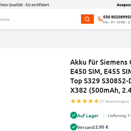
hste Qualität - EU-zertifiziert
Ausgez
030 80208995
Mo - Fr: 10:00 - 2
Akku für Siemens 
E450 SIM, E455 SI
Top S329 S30852-
X382 (500mAh, 2.
(77 Bewertungen)
Auf Lager
Lieferung: 
2.95 €
Versand: