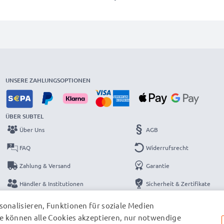
UNSERE ZAHLUNGSOPTIONEN
ÜBER SUBTEL
Über Uns
AGB
FAQ
Widerrufsrecht
Zahlung & Versand
Garantie
Händler & Institutionen
Sicherheit & Zertifikate
Kataloge
Datenschutzerklärung
onalisieren, Funktionen für soziale Medien
e können alle Cookies akzeptieren, nur notwendige
Kontakt
Impressum