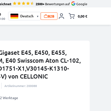
eichnet
2500+
Bewertungen auf
Google
0
B2B
0,00 €
▾
Minika
1:00
Gigaset E45, E450, E455,
M, E40 Swisscom Aton CL-102,
D1751-X1,V30145-K1310-
4V) von CELLONIC
Artikelnummer: 200088
1-2 Werktage