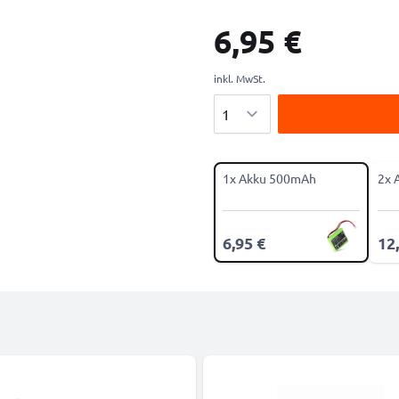
6,95 €
inkl. MwSt.
Menge
1x Akku 500mAh
2x 
6,95 €
12