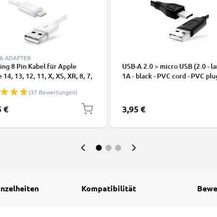
 & ADAPTER
ing 8 Pin Kabel für Apple
USB-A 2.0 > micro USB (2.0 - la
 14, 13, 12, 11, X, XS, XR, 8, 7,
1A - black - PVC cord - PVC plu
dy Ladekabel - 1m weiß -
(37 Bewertungen)
kabel für Smartphone
5 €
3,95 €
inzelheiten
Kompatibilität
Bewe