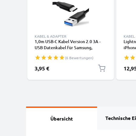
KABEL & ADAPTER
KABEL
1,0m USB-C Kabel Version 2.0 3A -
Lightn
USB Datenkabel für Samsung,
iPhone
Huawei, Google Pixel, iPhone,
SE Han
(6 Bewertungen)
Canon, Panasonic Lumix, Sony,
Daten
GoPro uvm PVC schwarz
3,95 €
12,9
Technische E
Übersicht