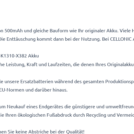
n 500mAh und gleiche Bauform wie Ihr originaler Akku. Viele H
Die Enttäuschung kommt dann bei der Nutzung. Bei CELLONIC 
5-K1310-X382 Akku
e Leistung, Kraft und Laufzeiten, die denen Ihres Originalakk
alle unsere Ersatzbatterien während des gesamten Produktionsp
EU-Normen und darüber hinaus.
um Neukauf eines Endgerätes die günstigere und umweltfreundl
 Sie Ihren ökologischen Fußabdruck durch Recycling und Vermei
n Sie keine Abstriche bei der Qualität!