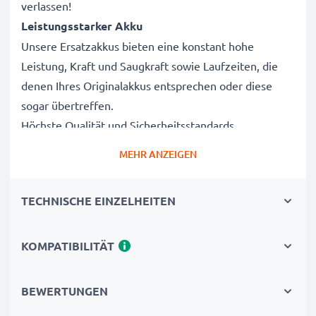
verlassen!
Leistungsstarker Akku
Unsere Ersatzakkus bieten eine konstant hohe
Leistung, Kraft und Saugkraft sowie Laufzeiten, die
denen Ihres Originalakkus entsprechen oder diese
sogar übertreffen.
Höchste Qualität und Sicherheitsstandards
Als Batteriespezialisten seit 2004 werden alle unsere
MEHR ANZEIGEN
Ersatzbatterien während des gesamten
Produktionsprozesses strengen und rigorosen Tests
TECHNISCHE EINZELHEITEN
unterzogen und entsprechen den höchsten EU-
Normen und darüber hinaus.
Die umweltfreundliche Alternative
KOMPATIBILITÄT
Ein neuer CELLONIC Akku ist im Vergleich zum
Neukauf eines Endgerätes die günstigere und
BEWERTUNGEN
umweltfreundlichere Alternative. Nutzen Sie Ihr Gerät