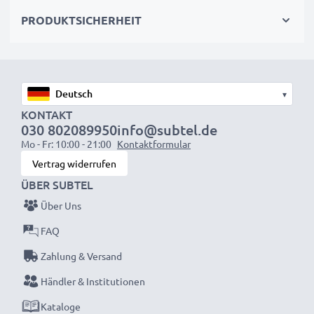
wieder mit voller Leistung und verkleinern Sie Ihren
PRODUKTSICHERHEIT
ökologischen Fußabdruck durch Recycling und
Vermeidung von Elektroschrott.
Entscheiden Sie sich für CELLONIC und machen Sie
keine Abstriche bei der Qualität!
▾
KONTAKT
030 802089950
info@subtel.de
Mo - Fr: 10:00 - 21:00
Kontaktformular
Vertrag widerrufen
ÜBER SUBTEL
Über Uns
FAQ
Zahlung & Versand
Händler & Institutionen
Kataloge