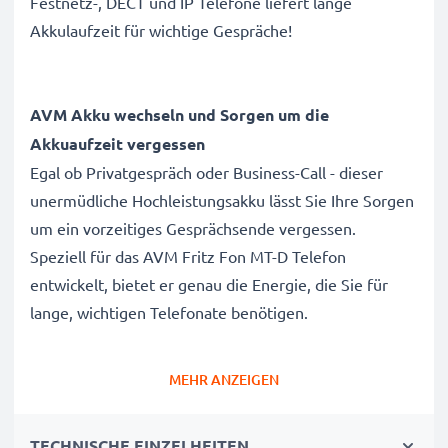
Festnetz-, DECT und IP Telefone liefert lange
Akkulaufzeit für wichtige Gespräche!
AVM Akku wechseln und Sorgen um die
Akkuaufzeit vergessen
Egal ob Privatgespräch oder Business-Call - dieser
unermüdliche Hochleistungsakku lässt Sie Ihre Sorgen
um ein vorzeitiges Gesprächsende vergessen.
Speziell für das AVM Fritz Fon MT-D Telefon
entwickelt, bietet er genau die Energie, die Sie für
lange, wichtigen Telefonate benötigen.
AVM Fritz Fon MT-D Telefon Ersatzakku
MEHR ANZEIGEN
5M702BMX
Marke
: CELLONIC Cordless Phone Replacement
TECHNISCHE EINZELHEITEN