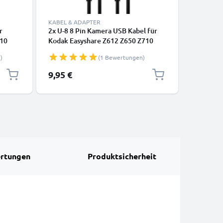
KABEL & ADAPTER
KABEL & 
r
2x U-8 8 Pin Kamera USB Kabel für
1,0m USB
710
Kodak Easyshare Z612 Z650 Z710
USB Date
ZD710
Z740 Z981 Z1012 IS Z8612 IS ZD710
Huawei, 
)
(1 Bewertungen)
P850
ZX1 C713 C813 V10003 P880 P850
Canon, P
s - U-
M753 M863 Video-/ Fotokameras - U-
GoPro u
9,95 €
3,95 €
bel
8 Datenkabel 2.0, PVC Ladekabel
rtungen
Produktsicherheit