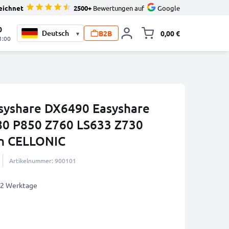
eichnet
2500+
Bewertungen auf
Google
0
B2B
0,00 €
▾
Minika
1:00
syshare DX6490 Easyshare
0 P850 Z760 LS633 Z730
n CELLONIC
Artikelnummer: 900101
1-2 Werktage