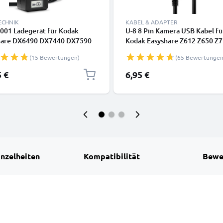
ECHNIK
KABEL & ADAPTER
5001 Ladegerät für Kodak
U-8 8 Pin Kamera USB Kabel fü
hare DX6490 DX7440 DX7590
Kodak Easyshare Z612 Z650 Z
0 P712 P850 P880 Kamera-
Z740 Z981 Z1012 IS Z8612 IS 
(15 Bewertungen)
(65 Bewertungen
 von CELLONIC
ZX1 C713 C813 V10003 P880 
M753 M863 Video-/ Fotokamera
5 €
6,95 €
8 Datenkabel 2.0, PVC Ladeka
inzelheiten
Kompatibilität
Bewe