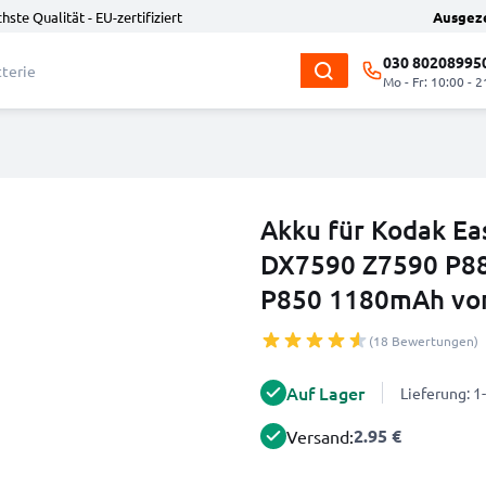
hste Qualität - EU-zertifiziert
Ausgez
030 80208995
Mo - Fr: 10:00 - 2
Akku für Kodak Ea
DX7590 Z7590 P88
P850 1180mAh vo
(18 Bewertungen)
Auf Lager
Lieferung: 
2.95 €
Versand: