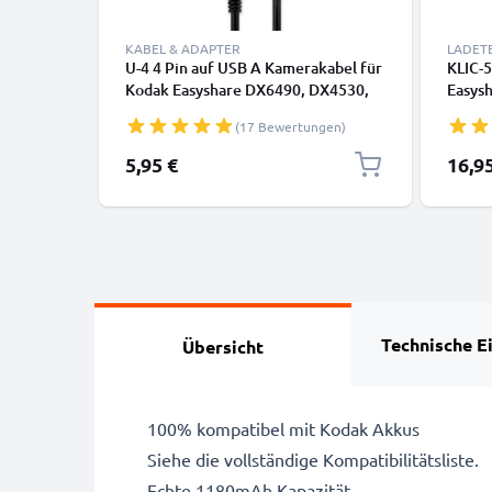
KABEL & ADAPTER
LADET
U-4 4 Pin auf USB A Kamerakabel für
KLIC-
Kodak Easyshare DX6490, DX4530,
Easys
DX7440, CX7300, DX7630, DX7590,
DX763
(17 Bewertungen)
LS633, CX6330 1A
Akkus
Schnellladedatenkabel U-4, schwarz,
5,95 €
16,9
PVC, 1.5m von subtel
Technische E
Übersicht
100% kompatibel mit Kodak Akkus
Siehe die vollständige Kompatibilitätsliste.
Echte 1180mAh Kapazität