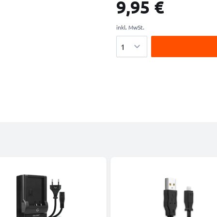
9,95 €
inkl. MwSt.
Menge