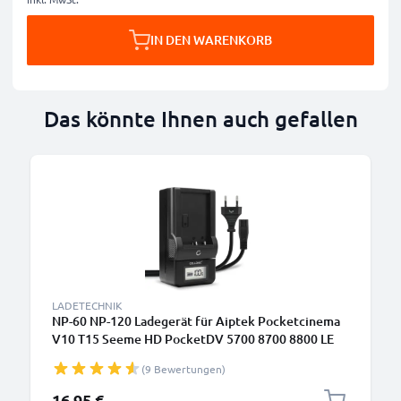
IN DEN WARENKORB
Das könnte Ihnen auch gefallen
LADETECHNIK
NP-60 NP-120 Ladegerät für Aiptek Pocketcinema
V10 T15 Seeme HD PocketDV 5700 8700 8800 LE
DDV-V1 H100 T200 Z100 LE / Pro Kamera-Akkus
(9 Bewertungen)
von CELLONIC
16,95 €