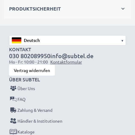
wieder mit voller Leistung und verkleinern Sie Ihren
PRODUKTSICHERHEIT
ökologischen Fußabdruck durch Recycling und
Vermeidung von Elektroschrott.
Entscheiden Sie sich für CELLONIC und machen Sie
▾
keine Abstriche bei der Qualität!
KONTAKT
030 802089950
info@subtel.de
Mo - Fr: 10:00 - 21:00
Kontaktformular
Vertrag widerrufen
ÜBER SUBTEL
Über Uns
FAQ
Zahlung & Versand
Händler & Institutionen
Kataloge