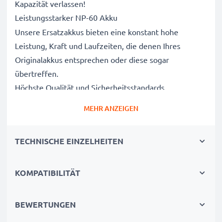
Kapazität verlassen!
Leistungsstarker NP-60 Akku
Unsere Ersatzakkus bieten eine konstant hohe
Leistung, Kraft und Laufzeiten, die denen Ihres
Originalakkus entsprechen oder diese sogar
übertreffen.
Höchste Qualität und Sicherheitsstandards
Als Batteriespezialisten seit 2004 werden alle unsere
MEHR ANZEIGEN
Ersatzbatterien während des gesamten
Produktionsprozesses strengen und rigorosen Tests
TECHNISCHE EINZELHEITEN
unterzogen und entsprechen den höchsten EU-
Normen und darüber hinaus.
Die umweltfreundliche Alternative
KOMPATIBILITÄT
Ein neuer CELLONIC Akku ist im Vergleich zum
Neukauf eines Endgerätes die günstigere und
BEWERTUNGEN
umweltfreundlichere Alternative. Nutzen Sie Ihr Gerät