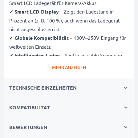
Smart LCD Ladegerät für Kamera-Akkus
✔
Smart LCD-Display
– Zeigt den Ladestand in
Prozent an (z. B. 100 %), auch wenn das Ladegerät
nicht angeschlossen ist
✔
Globale Kompatibilität
– 100V–250V Eingang für
weltweiten Einsatz
✔
Intelligentes Laden
– Sanfte, variable Spannung
verlängert die Lebensdauer des Akkus
MEHR ANZEIGEN
✔
Zertifizierte Sicherheit
– CE- und RoHS-zertifiziert
mit Schutz vor Überladung, Überhitzung und
TECHNISCHE EINZELHEITEN
Kurzschluss
KOMPATIBILITÄT
Kompakt & reisetauglich
✔
Kompakt & leicht
– Passt perfekt in jede
Kameratasche
BEWERTUNGEN
✔
Hochwertige Materialien
– Flexibles,