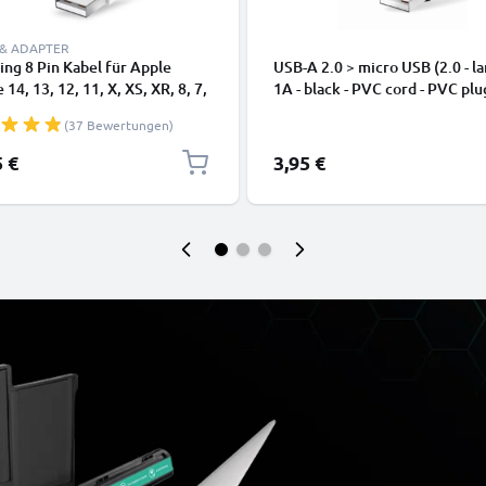
 & ADAPTER
ing 8 Pin Kabel für Apple
USB-A 2.0 > micro USB (2.0 - la
 14, 13, 12, 11, X, XS, XR, 8, 7,
1A - black - PVC cord - PVC plu
dy Ladekabel - 1m weiß -
(37 Bewertungen)
kabel für Smartphone
5 €
3,95 €