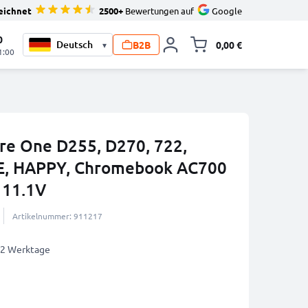
eichnet
2500+
Bewertungen auf
Google
0
B2B
0,00 €
▾
Minika
1:00
ire One D255, D270, 722,
E, HAPPY, Chromebook AC700
 11.1V
Artikelnummer: 911217
1-2 Werktage