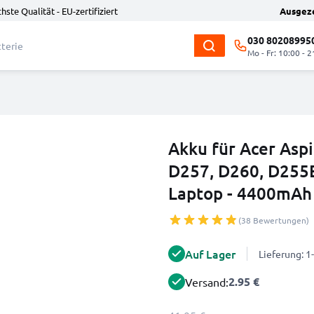
hste Qualität - EU-zertifiziert
Ausgez
030 80208995
Mo - Fr: 10:00 - 2
Akku für Acer Asp
D257, D260, D255
Laptop - 4400mAh
(38 Bewertungen)
Auf Lager
Lieferung: 
2.95 €
Versand: