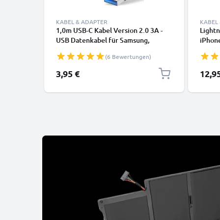
KABEL & ADAPTER
KABEL
1,0m USB-C Kabel Version 2.0 3A -
Lightn
USB Datenkabel für Samsung,
iPhone
Huawei, Google Pixel, iPhone,
SE Han
(6 Bewertungen)
Canon, Panasonic Lumix, Sony,
Daten
GoPro uvm PVC schwarz
3,95 €
12,9