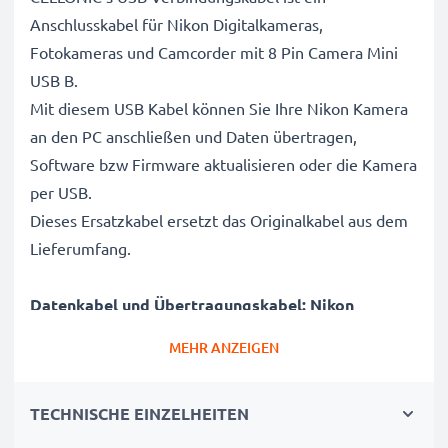
Anschlusskabel für Nikon Digitalkameras,
Fotokameras und Camcorder mit 8 Pin Camera Mini
USB B.
Mit diesem USB Kabel können Sie Ihre Nikon Kamera
an den PC anschließen und Daten übertragen,
Software bzw Firmware aktualisieren oder die Kamera
per USB.
Dieses Ersatzkabel ersetzt das Originalkabel aus dem
Lieferumfang.
Datenkabel und Übertragungskabel: Nikon
Kameras sicher mit Laptop und Computer
MEHR ANZEIGEN
verbinden
✔ Kamera an Laptop PC, Computer, Notebook
TECHNISCHE EINZELHEITEN
anschließen (Interfacekabel, Computerkabel)
✔ Schnelle Datenübertragung - Aufnahmen, Videos,