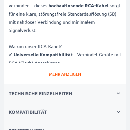
verbinden – dieses
hochauflösende RCA-Kabel
sorgt
für eine klare, störungsfreie Standardauflösung (SD)
mit nahtloser Verbindung und minimalem
Signalverlust.
Warum unser RCA-Kabel?
✔
Universelle Kompatibilität
– Verbindet Geräte mit
RCA (Cinch)-Anschlüssen
✔
Erstklassige Audio- und Videoqualität
– Klarer
MEHR ANZEIGEN
Sound und scharfes Bild
✔
Sichere Steckverbindungen
– Stabile Verbindung
TECHNISCHE EINZELHEITEN
ohne Signalverlust
✔
Langlebige Konstruktion
– Hochwertige
KOMPATIBILITÄT
Verarbeitung für dauerhafte Leistung
Vollständig kompatibel mit Nikon D5000, Coolpix