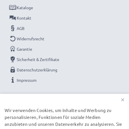
unseren hochwertigen RCA-Kabeln von subtel –
Kataloge
jetzt bestellen für schnelle Lieferung & 3 Jahre
Kontakt
Garantie!
AGB
Widerrufsrecht
Garantie
Sicherheit & Zertifikate
Datenschutzerklärung
Impressum
UNSERE ZAHLUNGSOPTIONEN
×
Wir verwenden Cookies, um Inhalte und Werbung zu
personalisieren, Funktionen für soziale Medien
UNSERE VERSANDPARTNER
anzubieten und unseren Datenverkehr zu analysieren. Sie