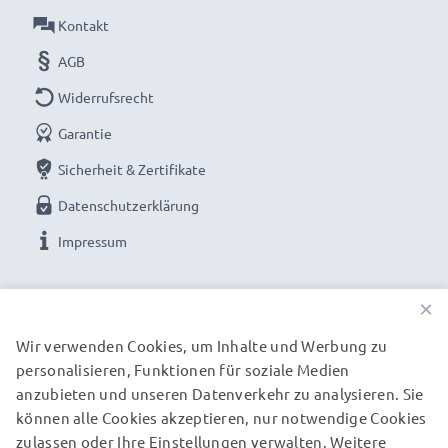
Kontakt
Beachten Sie die Kompatibilität
AGB
✔ Vergleichen Sie die Bezeichnung Ihres Objektiv
Widerrufsrecht
genau mit unseren Kompatibilitätsangaben
✔ Dieses Filterset passt zu allen Kameraobjektiven
Garantie
mit einem Gewindedurchmesser von 49mm
Sicherheit & Zertifikate
Datenschutzerklärung
CELLONIC UV Objektivschutzfilter
Farbe: farb-neutraler Fotofilter, Klarglas
Impressum
Material: Gestell und Gewinde aus Metall
UNSERE ZAHLUNGSOPTIONEN
Passendes Objektivzubehör für Objektive mit
×
Filtergewinde: 49mm Durchmesser
Wir verwenden Cookies, um Inhalte und Werbung zu
Eigenes 49mm Gewinde: zum kombinieren mit
personalisieren, Funktionen für soziale Medien
UNSERE VERSANDPARTNER
weiteren Filtern, Deckeln oder Gegenlichtblenden
anzubieten und unseren Datenverkehr zu analysieren. Sie
können alle Cookies akzeptieren, nur notwendige Cookies
★ 3 Jahre Garantie ★
zulassen oder Ihre Einstellungen verwalten. Weitere
© subtel.de 2026