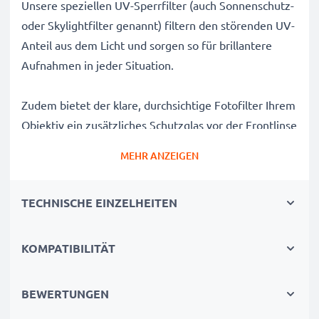
Unsere speziellen UV-Sperrfilter (auch Sonnenschutz-
oder Skylightfilter genannt) filtern den störenden UV-
Anteil aus dem Licht und sorgen so für brillantere
Aufnahmen in jeder Situation.
Zudem bietet der klare, durchsichtige Fotofilter Ihrem
Objektiv ein zusätzliches Schutzglas vor der Frontlinse
und Schutz gegen Stöße oder Stürze welche das Glas
MEHR ANZEIGEN
beschädigen würden.
TECHNISCHE EINZELHEITEN
Kamerafilter für perfekte Bilder bei viel
Sonnenlicht:
✔ Sperrfilter für effektives Filtern störender UV-
KOMPATIBILITÄT
Strahlung
✔ Löst Unschärfen, Blaustiche und Farbfehler auf, die
BEWERTUNGEN
durch UV-Licht verursacht werden