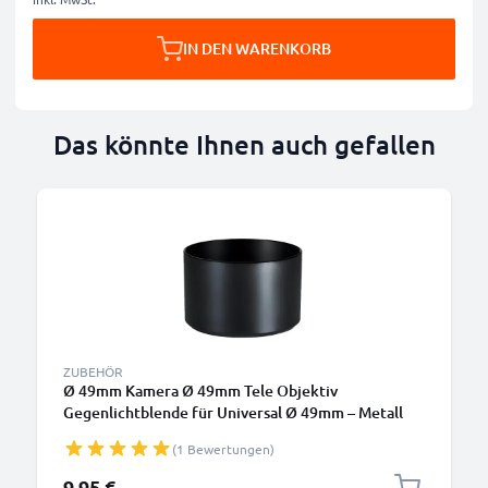
IN DEN WARENKORB
Das könnte Ihnen auch gefallen
ZUBEHÖR
Ø 49mm Kamera Ø 49mm Tele Objektiv
Gegenlichtblende für Universal Ø 49mm – Metall
Filtergewinde Rund / Zylindrisch / Tubus / Tube
(1 Bewertungen)
Gegenlichtblende von CELLONIC
9,95 €