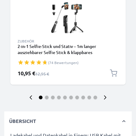
ZUBEHÖR
2-in-1 Selfie-Stick und Stativ – 1m langer
ausziehbarer Selfie Stick & klappbares
Dreibeinstativ mit Bluetooth Fernbedienung für
(74 Bewertungen)
Handy und Kamera – kompatibel mit iPhone, GoPro,
Android & weiteren – Schwarz
Sonderpreis
10,95 €
Regulärer Preis
12,95 €
ÜBERSICHT
Ladekabel und Datenkabel in Einem: USB Kabel mit