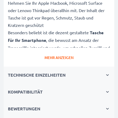
Nehmen Sie Ihr Apple Macbook, Microsoft Surface
oder Lenovo Thinkpad überallhin mit. Der Inhalt der
Tasche ist gut vor Regen, Schmutz, Staub und
Kratzern geschützt
Besonders beliebt ist die dezent gestaltete
Tasche
für Ihr Smartphone
, die bewusst am Ansatz der
Tragegriffe integriert wurde, um schnellen Zugriff und
Schutz vor neugierigen Blicken und sogar Langfingern
MEHR ANZEIGEN
zu gewährleisten.
TECHNISCHE EINZELHEITEN
✓ Perfekte Kombination aus Laptoptasche,
Tragetasche, Notebook Sleeve und Freizeittasche
KOMPATIBILITÄT
✓ Der Inhalt der Tasche ist gut vor Regen, Schmutz,
Staub und Kratzern geschützt
✓
Wasserabweisendes
Polyester außen
BEWERTUNGEN
✓ Viele stylish angeordnete Taschen für Zubehör