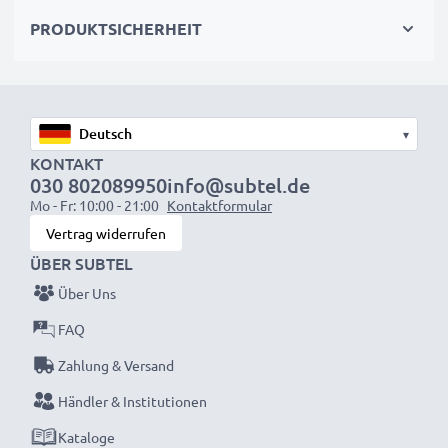
✓
Extra flaches Slim Design
mit abgerundeten
PRODUKTSICHERHEIT
Kanten
Abmessungen:
41 x 30 x 3 cm
▾
Gewicht:
300g
KONTAKT
030 802089950
info@subtel.de
Style:
Casual / Lässig
Mo - Fr: 10:00 - 21:00
Kontaktformular
Material:
Oxford Cloth / Samt / Polyester
Vertrag widerrufen
Farbe:
Schwarz
ÜBER SUBTEL
Über Uns
★ 3 Jahre Garantie ★
FAQ
Als internationaler Fachhändler seit 2004 wissen wir,
Zahlung & Versand
worauf es bei hochwertigen Produkten ankommt.
Händler & Institutionen
Darum gewähren wir Ihnen 36 Monate Garantie!
Kataloge