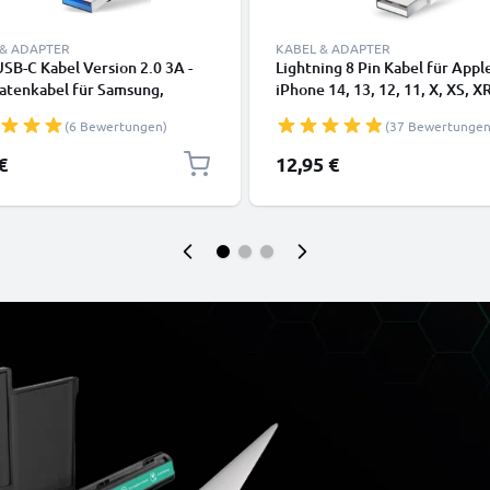
 & ADAPTER
KABEL & ADAPTER
SB-C Kabel Version 2.0 3A -
Lightning 8 Pin Kabel für Appl
atenkabel für Samsung,
iPhone 14, 13, 12, 11, X, XS, XR
, Google Pixel, iPhone,
SE Handy Ladekabel - 1m weiß 
(6 Bewertungen)
(37 Bewertungen
 Panasonic Lumix, Sony,
Datenkabel für Smartphone
 uvm PVC schwarz
€
12,95 €