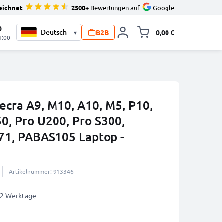
eichnet
2500+
Bewertungen auf
Google
0
B2B
0,00 €
▾
Minika
1:00
ecra A9, M10, A10, M5, P10,
A50, Pro U200, Pro S300,
1, PABAS105 Laptop -
Artikelnummer: 913346
1-2 Werktage