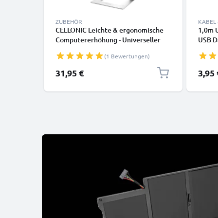
ZUBEHÖR
KABEL
CELLONIC Leichte & ergonomische
1,0m U
Computererhöhung - Universeller
USB D
Laptopständer aus Aluminium
Huawei
(1 Bewertungen)
passend für alle Laptop-, Ultra- und
Canon,
Notebookmodelle
GoPro
31,95 €
3,95 