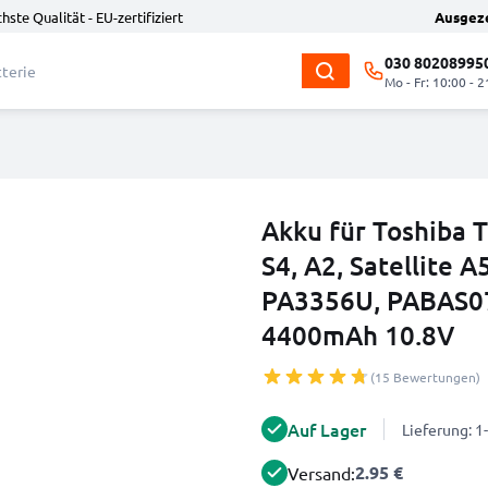
hste Qualität - EU-zertifiziert
Ausgez
030 80208995
Mo - Fr: 10:00 - 2
Akku für Toshiba T
S4, A2, Satellite 
PA3356U, PABAS07
4400mAh 10.8V
(15 Bewertungen)
Auf Lager
Lieferung: 
2.95 €
Versand: