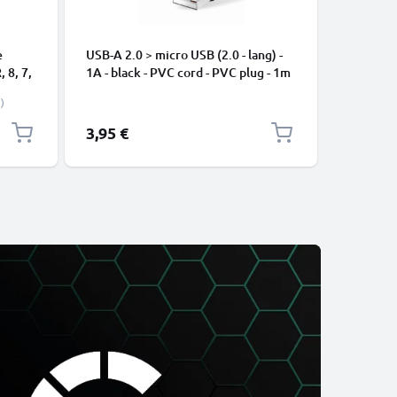
e
USB-A 2.0 > micro USB (2.0 - lang) -
USB C Ty
, 8, 7,
1A - black - PVC cord - PVC plug - 1m
Apple iP
-
Pro, 16 P
)
Samsung 
Google Pi
3,95 €
2,95 €
XL Xiaom
Pro+, No
13 3A Sc