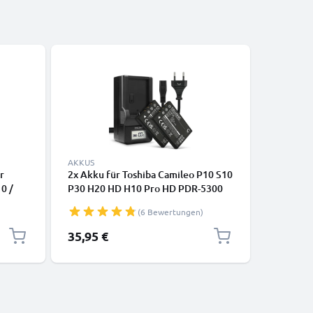
AKKUS
KABEL & 
r
2x Akku für Toshiba Camileo P10 S10
Mini USB
10 /
P30 H20 HD H10 Pro HD PDR-5300
Tablets,
 P30 /
PDR-T20 PDR-T30 1180mAh +
Kopfhöre
(6 Bewertungen)
 -
Ladegerät von CELLONIC
Datenka
l
35,95 €
4,95 €