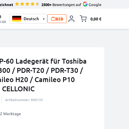
eichnet
2500+
Bewertungen auf
Google
0
B2B
0,00 €
▾
Minika
1:00
P-60 Ladegerät für Toshiba
00 / PDR-T20 / PDR-T30 /
ileo H20 / Camileo P10
n CELLONIC
Artikelnummer: 900135
1-2 Werktage