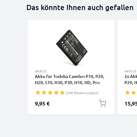
Das könnte Ihnen auch gefallen
AKKUS
AKKUS
Akku für Toshiba Camileo P10, P20,
2x Akk
H20, S10, H30, P30, H10, HD, Pro
P20, H
1180mAh von CELLONIC
Pro 1
(208 Bewertungen)
9,95 €
15,9