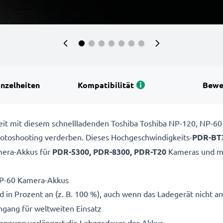
inzelheiten
Kompatibilität
Bewe
ereit mit diesem schnellladenden Toshiba Toshiba NP-120, NP-
 Fotoshooting verderben. Dieses Hochgeschwindigkeits-
PDR-BT
era-Akkus für
PDR-5300, PDR-8300, PDR-T20
Kameras und me
NP-60 Kamera-Akkus
 in Prozent an (z. B. 100 %), auch wenn das Ladegerät nicht an
gang für weltweiten Einsatz
pannung verlängert die Lebensdauer des Akkus