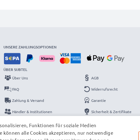
UNSERE ZAHLUNGSOPTIONEN
ÜBER SUBTEL
Über Uns
AGB
FAQ
Widerrufsrecht
Zahlung & Versand
Garantie
Händler & Institutionen
Sicherheit & Zertifikate
Kataloge
Datenschutzerklärung
onalisieren, Funktionen für soziale Medien
e können alle Cookies akzeptieren, nur notwendige
Kontakt
Impressum