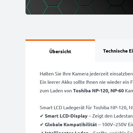
Technische E
Übersicht
Halten Sie Ihre Kamera jederzeit einsatzb
Ein leerer Akku sollte Ihnen nie wieder ein
zum Laden von
Toshiba NP-120, NP-60
Kam
Smart LCD Ladegerät für Toshiba NP-120, 
✔
Smart LCD-Display
– Zeigt den Ladestand
✔
Globale Kompatibilität
– 100V–250V Ein
✔
Intelligentes Laden
– Sanfte, variable S