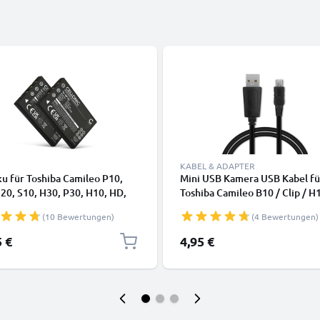
KABEL & ADAPTER
u für Toshiba Camileo P10,
Mini USB Kamera USB Kabel fü
20, S10, H30, P30, H10, HD,
Toshiba Camileo B10 / Clip / H
180mAh von CELLONIC
H20 / H30 / P10 / P100 / P20 /
(10 Bewertungen)
(4 Bewertungen)
S10 / S20 Video-/ Fotokameras
Datenkabel 2.0, PVC Ladekabe
5 €
4,95 €