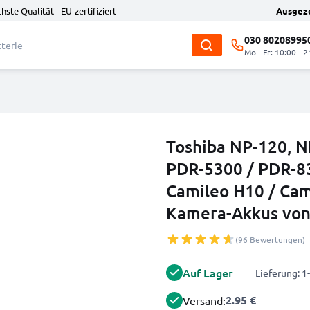
hste Qualität - EU-zertifiziert
Ausgez
030 80208995
Mo - Fr: 10:00 - 2
Toshiba NP-120, N
PDR-5300 / PDR-83
Camileo H10 / Cam
Kamera-Akkus vo
(96 Bewertungen)
Auf Lager
Lieferung: 
2.95 €
Versand: