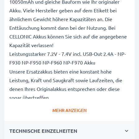
10050mAh und gleiche Bauform wie Ihr originaler
Akku. Viele Hersteller geben auf dem Etikett bei
ähnlichem Gewicht höhere Kapazitäten an. Die
Enttäuschung kommt dann bei der Nutzung. Bei
CELLONIC Akkus können Sie sich auf die angegebene
Kapazität verlassen!
Leistungsstarker 7.2V - 7.4V incl. USB-Out 2.4A - NP-
F930 NP-F950 NP-F960 NP-F970 Akku
Unsere Ersatzakkus bieten eine konstant hohe
Leistung, Kraft und Saugkraft sowie Laufzeiten, die
denen Ihres Originalakkus entsprechen oder diese
sogar übertreffen.
Höchste Qualität und Sicherheitsstandards
MEHR ANZEIGEN
Als Batteriespezialisten seit 2004 werden alle unsere
Ersatzbatterien während des gesamten
TECHNISCHE EINZELHEITEN
Produktionsprozesses strengen und rigorosen Tests