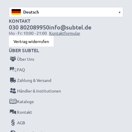
✔ Schützt Ihr Objektiv vor Stößen, Stürzen, Regen,
▾
Staub und Schäden
KONTAKT
Spezifikationen:
030 802089950
info@subtel.de
Durchmesser:
Ø 77mm
Mo - Fr: 10:00 - 21:00
Kontaktformular
Material:
Kunststoff
Vertrag widerrufen
Form:
ÜBER SUBTEL
Blumen- / Tulpen- / Blütenblatt-
Über Uns
Brillante Fotofarben und Details mit dieser
FAQ
Blumen- / Tulpen- / Blütenblatt- Bajonett
Zahlung & Versand
Gegenlichtblende von CELLONIC. Bestellen Sie
Händler & Institutionen
jetzt für schnelle Lieferung und 3 Jahre Garantie!
Kataloge
Kontakt
AGB