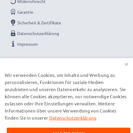
Widerrufsrecht
Garantie
Sicherheit & Zertifikate
Datenschutzerklärung
Impressum
UNSERE ZAHLUNGSOPTIONEN
×
Wir verwenden Cookies, um Inhalte und Werbung zu
personalisieren, Funktionen für soziale Medien
UNSERE VERSANDPARTNER
anzubieten und unseren Datenverkehr zu analysieren. Sie
können alle Cookies akzeptieren, nur notwendige Cookies
zulassen oder Ihre Einstellungen verwalten. Weitere
© subtel.de 2026
Informationen über unsere Verwendung von Cookies
Alle Preise verstehen sich inklusive Mehrwertsteuer und
zuzüglich Versandkosten. Bitte beachten Sie, dass alle
finden Sie in unserer
Datenschutzerklärung
aufgeführten Marken eingetragene Marken ihrer jeweiligen
Inhaber sind und ausschließlich zur Information über unsere