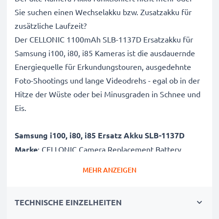
Sie suchen einen Wechselakku bzw. Zusatzakku für
zusätzliche Laufzeit?
Der CELLONIC 1100mAh SLB-1137D Ersatzakku für
Samsung i100, i80, i85 Kameras ist die ausdauernde
Energiequelle für Erkundungstouren, ausgedehnte
Foto-Shootings und lange Videodrehs - egal ob in der
Hitze der Wüste oder bei Minusgraden in Schnee und
Eis.
Samsung i100, i80, i85 Ersatz Akku SLB-1137D
Marke
: CELLONIC Camera Replacement Battery
Kapazität
: 1100mAh Zusatzakku
MEHR ANZEIGEN
Spannung
: 3.6V - 3.7V
Zelltyp
: Lithium Ionen Akkupack / Battery Pack
TECHNISCHE EINZELHEITEN
Abmessungen
: 45.85 x 33.75 x 6.60mm