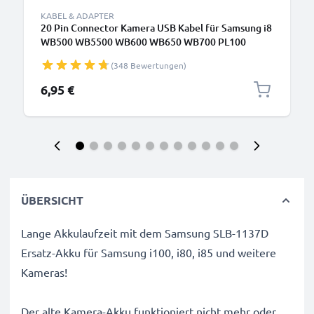
KABEL & ADAPTER
20 Pin Connector Kamera USB Kabel für Samsung i8
WB500 WB5500 WB600 WB650 WB700 PL100
PL150 PL20 PL210 PL50 ES55 ES65 ES70 ES75 ST65
(348 Bewertungen)
ST500 ST30 L100 TL220 Video-/ Fotokameras - EA-
CB20U12,SUC-C3,-C5,-C7 Datenkabel 2.0, PVC
6,95 €
Ladekabel
ÜBERSICHT
Lange Akkulaufzeit mit dem Samsung SLB-1137D
Ersatz-Akku für Samsung i100, i80, i85 und weitere
Kameras!
Der alte Kamera-Akku funktioniert nicht mehr oder