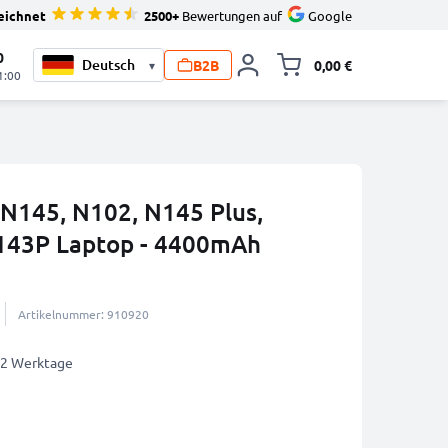
eichnet
2500+
Bewertungen auf
Google
0
B2B
0,00 €
▾
Minika
1:00
N145, N102, N145 Plus,
143P Laptop - 4400mAh
Artikelnummer: 910920
1-2 Werktage