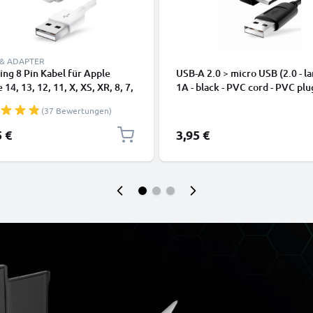
 & ADAPTER
ing 8 Pin Kabel für Apple
USB-A 2.0 > micro USB (2.0 - la
 14, 13, 12, 11, X, XS, XR, 8, 7,
1A - black - PVC cord - PVC plu
dy Ladekabel - 1m weiß -
(37 Bewertungen)
kabel für Smartphone
5 €
3,95 €