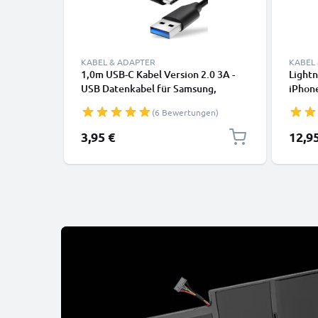
KABEL & ADAPTER
KABEL
1,0m USB-C Kabel Version 2.0 3A -
Lightn
USB Datenkabel für Samsung,
iPhone
Huawei, Google Pixel, iPhone,
SE Han
(6 Bewertungen)
Canon, Panasonic Lumix, Sony,
Daten
GoPro uvm PVC schwarz
3,95 €
12,9