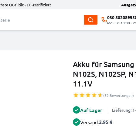
hste Qualität - EU-zertifiziert
Ausgez
030 80208995
Mo - Fr: 10:00 - 2
Akku für Samsung 
N102S, N102SP, N
11.1V
(59 Bewertungen)
Auf Lager
Lieferung: 
2.95 €
Versand: