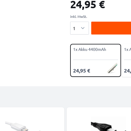
24,95 €
inkl. MwSt.
Menge
1x Akku 4400mAh
1x 
24,95 €
24