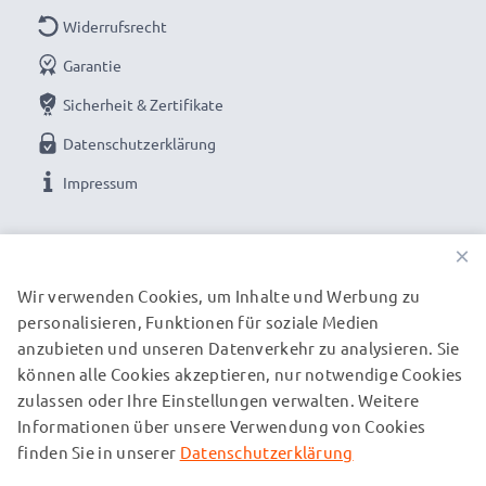
Widerrufsrecht
Garantie
Sicherheit & Zertifikate
Datenschutzerklärung
Impressum
UNSERE ZAHLUNGSOPTIONEN
×
Wir verwenden Cookies, um Inhalte und Werbung zu
personalisieren, Funktionen für soziale Medien
UNSERE VERSANDPARTNER
anzubieten und unseren Datenverkehr zu analysieren. Sie
können alle Cookies akzeptieren, nur notwendige Cookies
zulassen oder Ihre Einstellungen verwalten. Weitere
© subtel.de 2026
Informationen über unsere Verwendung von Cookies
Alle Preise verstehen sich inklusive Mehrwertsteuer und
zuzüglich Versandkosten. Bitte beachten Sie, dass alle
finden Sie in unserer
Datenschutzerklärung
aufgeführten Marken eingetragene Marken ihrer jeweiligen