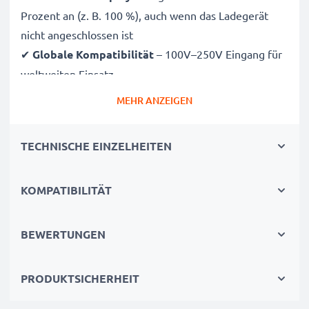
Prozent an (z. B. 100 %), auch wenn das Ladegerät
nicht angeschlossen ist
✔
Globale Kompatibilität
– 100V–250V Eingang für
weltweiten Einsatz
✔
Intelligentes Laden
– Sanfte, variable Spannung
MEHR ANZEIGEN
verlängert die Lebensdauer des Akkus
✔
Zertifizierte Sicherheit
– CE- und RoHS-zertifiziert
TECHNISCHE EINZELHEITEN
mit Schutz vor Überladung, Überhitzung und
Kurzschluss
KOMPATIBILITÄT
Kompakt & reisetauglich
✔
Kompakt & leicht
– Passt perfekt in jede
BEWERTUNGEN
Kameratasche
✔
Hochwertige Materialien
– Flexibles,
PRODUKTSICHERHEIT
bruchsicheres Ladekabel und Netzteil