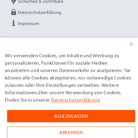
Sicherheit & Zertifikate
Datenschutzerklärung
Impressum
UNSERE ZAHLUNGSOPTIONEN
×
Wir verwenden Cookies, um Inhalte und Werbung zu
personalisieren, Funktionen für soziale Medien
UNSERE VERSANDPARTNER
anzubieten und unseren Datenverkehr zu analysieren. Sie
können alle Cookies akzeptieren, nur notwendige Cookies
zulassen oder Ihre Einstellungen verwalten. Weitere
© subtel.de 2026
Informationen über unsere Verwendung von Cookies
Alle Preise verstehen sich inklusive Mehrwertsteuer und
zuzüglich Versandkosten. Bitte beachten Sie, dass alle
finden Sie in unserer
Datenschutzerklärung
aufgeführten Marken eingetragene Marken ihrer jeweiligen
Inhaber sind und ausschließlich zur Information über unsere
ALLE ZULASSEN
Produkte auf unseren Webseiten genannt werden.
ABLEHNEN