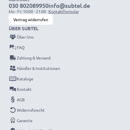
030 802089950
info@subtel.de
1x 3000mAh Akku:
ca. 6 Stunden
Mo - Fr: 10:00 - 21:00
Kontaktformular
Vertrag widerrufen
HINWEIS:
Für beste Leistung und lange Lebensdauer
ÜBER SUBTEL
bitte Akkus vor dem ersten Einsatz vollständig
Über Uns
aufladen.
FAQ
Verpassen Sie nie wieder einen Moment mit dem
Zahlung & Versand
kompakten LCD-Ladegerät von CELLONIC. Jetzt
Händler & Institutionen
bestellen mit schneller Lieferung und 3 Jahren
Kataloge
Garantie!
Kontakt
AGB
Widerrufsrecht
Garantie