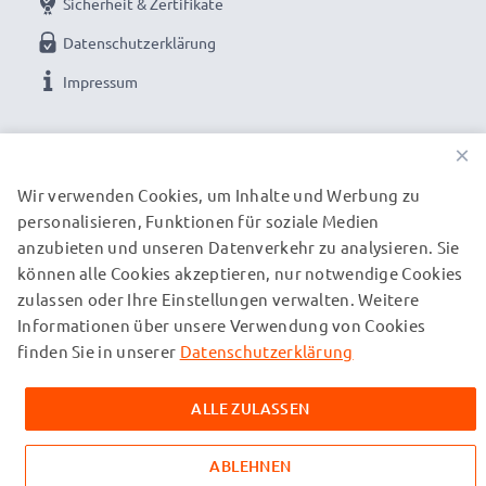
Sicherheit & Zertifikate
Datenschutzerklärung
Impressum
UNSERE ZAHLUNGSOPTIONEN
×
Wir verwenden Cookies, um Inhalte und Werbung zu
personalisieren, Funktionen für soziale Medien
UNSERE VERSANDPARTNER
anzubieten und unseren Datenverkehr zu analysieren. Sie
können alle Cookies akzeptieren, nur notwendige Cookies
zulassen oder Ihre Einstellungen verwalten. Weitere
© subtel.de 2026
Informationen über unsere Verwendung von Cookies
Alle Preise verstehen sich inklusive Mehrwertsteuer und
zuzüglich Versandkosten. Bitte beachten Sie, dass alle
finden Sie in unserer
Datenschutzerklärung
aufgeführten Marken eingetragene Marken ihrer jeweiligen
Inhaber sind und ausschließlich zur Information über unsere
ALLE ZULASSEN
Produkte auf unseren Webseiten genannt werden.
ABLEHNEN