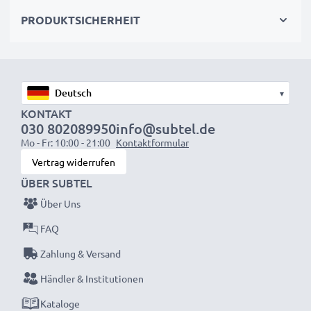
wieder mit voller Leistung und verkleinern Sie Ihren
PRODUKTSICHERHEIT
ökologischen Fußabdruck durch Recycling und
Vermeidung von Elektroschrott.
Entscheiden Sie sich für CELLONIC und machen Sie
▾
keine Abstriche bei der Qualität!
KONTAKT
030 802089950
info@subtel.de
Mo - Fr: 10:00 - 21:00
Kontaktformular
Vertrag widerrufen
ÜBER SUBTEL
Über Uns
FAQ
Zahlung & Versand
Händler & Institutionen
Kataloge