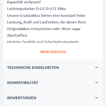
Kapazität verlassen!
Leistungsstarker D-LI2 D-LI12 Akku
Unsere Ersatzakkus bieten eine konstant hohe
Leistung, Kraft und Laufzeiten, die denen Ihres
Originalakkus entsprechen oder diese sogar
übertreffen.
Höchste Qualität und Sicherheitsstandards
Als Batteriespezialisten seit 2004 werden alle unsere
MEHR ANZEIGEN
Ersatzbatterien während des gesamten
Produktionsprozesses strengen und rigorosen Tests
TECHNISCHE EINZELHEITEN
unterzogen und entsprechen den höchsten EU-
Normen und darüber hinaus.
Die umweltfreundliche Alternative
KOMPATIBILITÄT
Ein neuer CELLONIC Akku ist im Vergleich zum
Neukauf eines Endgerätes die günstigere und
BEWERTUNGEN
umweltfreundlichere Alternative. Nutzen Sie Ihr Gerät