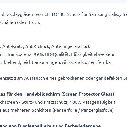
und Displaygläsern von CELLONIC: Schutz für Samsung Galaxy S
schäden oder Bruch.
 Anti-Kratz, Anti-Schock, Anti-Fingerabdruck
9H, Transparenz: 99%, HD-Qualität, Flüssigkeit abweisend
bstklebend, leicht anzubringen, rückstandslos entfernbar
egensatz zum Austausch eines gebrochenen oder gar defekten S
as für den Handybildschirm (Screen Protector Glass)
uchscreen - Sturz- und Kratzschutz, 100% Passgenauigkeit
ie aus mehreren Schichten (Panzerfolie / Panzerglasfolie)
gung von Displayhelligkeit und Farbwiedergabe