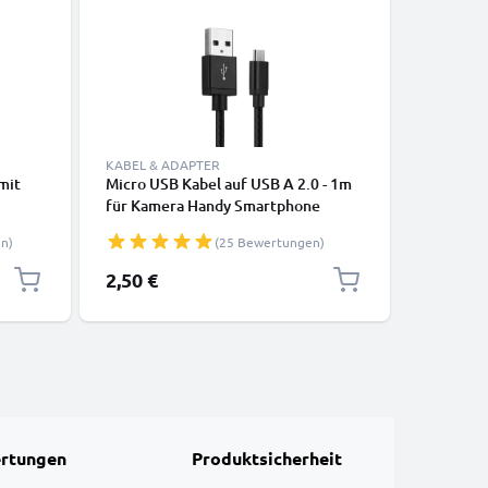
KABEL & ADAPTER
ZUBEHÖR
mit
Micro USB Kabel auf USB A 2.0 - 1m
Sportarm
für Kamera Handy Smartphone
Smartph
eber,
Navigation Headset Tablet Ladekabel
Handyhal
n)
(25 Bewertungen)
2A schwarz Nylon
Band - A
eug
Laufen u
2,50 €
6,95 €
Karten S
Laufarm
rtungen
Produktsicherheit