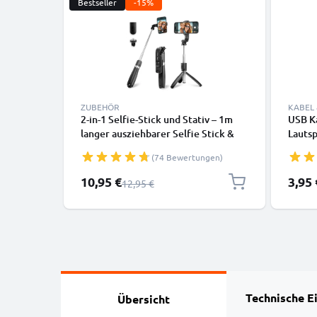
Bestseller
-15%
ZUBEHÖR
KABEL
2-in-1 Selfie-Stick und Stativ – 1m
USB Ka
langer ausziehbarer Selfie Stick &
Lauts
klappbares Dreibeinstativ mit
Smart
(74 Bewertungen)
Bluetooth Fernbedienung für Handy
Daten
und Kamera – kompatibel mit
Sonderpreis
10,95 €
3,95 
Regulärer Preis
12,95 €
iPhone, GoPro, Android & weiteren –
Schwarz
Technische E
Übersicht