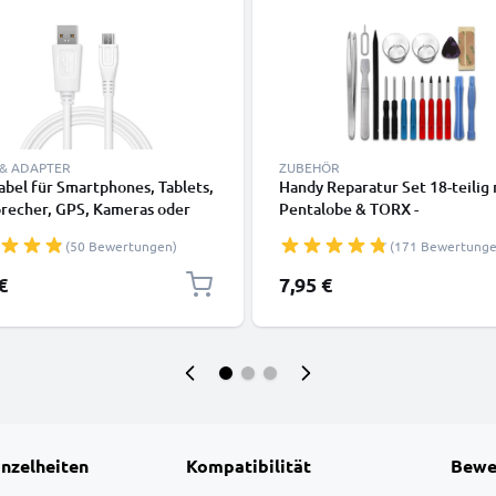
 & ADAPTER
ZUBEHÖR
bel für Smartphones, Tablets,
Handy Reparatur Set 18-teilig 
precher, GPS, Kameras oder
Pentalobe & TORX -
watch - Ladekabel 1m 1A PVC
Schraubendreher Set, Plastikh
(50 Bewertungen)
(171 Bewertunge
kabel weiß
Saugnapf, Pinzette & Kleber |
Smartphone Reparatur Werkz
€
7,95 €
inzelheiten
Kompatibilität
Bewe