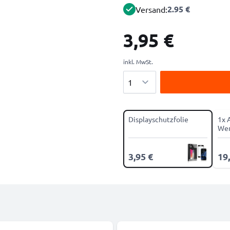
2.95 €
Versand:
3,95 €
inkl. MwSt.
Menge
Displayschutzfolie
1x 
Wer
3,95 €
19