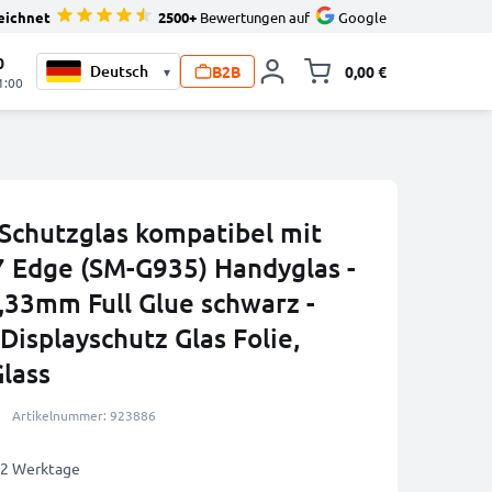
eichnet
2500+
Bewertungen auf
Google
0
B2B
0,00 €
▾
Minika
1:00
Schutzglas kompatibel mit
 Edge (SM-G935) Handyglas -
,33mm Full Glue schwarz -
Displayschutz Glas Folie,
lass
Artikelnummer: 923886
1-2 Werktage