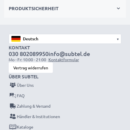
wieder mit voller Leistung und verkleinern Sie Ihren
PRODUKTSICHERHEIT
ökologischen Fußabdruck durch Recycling und
Vermeidung von Elektroschrott.
Entscheiden Sie sich für CELLONIC und machen Sie
▾
keine Abstriche bei der Qualität!
KONTAKT
030 802089950
info@subtel.de
Mo - Fr: 10:00 - 21:00
Kontaktformular
Vertrag widerrufen
ÜBER SUBTEL
Über Uns
FAQ
Zahlung & Versand
Händler & Institutionen
Kataloge