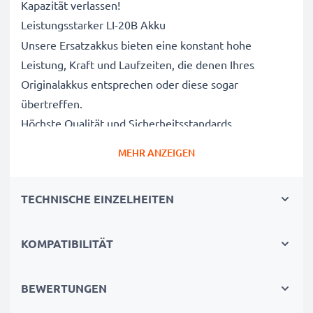
Kapazität verlassen!
Leistungsstarker LI-20B Akku
Unsere Ersatzakkus bieten eine konstant hohe
Leistung, Kraft und Laufzeiten, die denen Ihres
Originalakkus entsprechen oder diese sogar
übertreffen.
Höchste Qualität und Sicherheitsstandards
Als Batteriespezialisten seit 2004 werden alle unsere
MEHR ANZEIGEN
Ersatzbatterien während des gesamten
Produktionsprozesses strengen und rigorosen Tests
TECHNISCHE EINZELHEITEN
unterzogen und entsprechen den höchsten EU-
Normen und darüber hinaus.
Die umweltfreundliche Alternative
KOMPATIBILITÄT
Ein neuer CELLONIC Akku ist im Vergleich zum
Neukauf eines Endgerätes die günstigere und
BEWERTUNGEN
umweltfreundlichere Alternative. Nutzen Sie Ihr Gerät