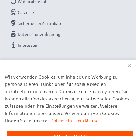
Widerrufsrecht
Garantie
Sicherheit & Zertifikate
Datenschutzerklärung
Impressum
UNSERE ZAHLUNGSOPTIONEN
×
Wir verwenden Cookies, um Inhalte und Werbung zu
personalisieren, Funktionen für soziale Medien
UNSERE VERSANDPARTNER
anzubieten und unseren Datenverkehr zu analysieren. Sie
können alle Cookies akzeptieren, nur notwendige Cookies
zulassen oder Ihre Einstellungen verwalten. Weitere
© subtel.de 2026
Informationen über unsere Verwendung von Cookies
Alle Preise verstehen sich inklusive Mehrwertsteuer und
zuzüglich Versandkosten. Bitte beachten Sie, dass alle
finden Sie in unserer
Datenschutzerklärung
aufgeführten Marken eingetragene Marken ihrer jeweiligen
Inhaber sind und ausschließlich zur Information über unsere