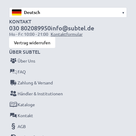
System
: Bajonettverschluss
▾
KONTAKT
030 802089950
info@subtel.de
Mo - Fr: 10:00 - 21:00
Kontaktformular
★ 3 Jahre Garantie ★
Vertrag widerrufen
Als internationaler Fachhändler seit 2004 wissen wir,
ÜBER SUBTEL
worauf es bei hochwertigen Produkten ankommt.
Darum gewähren wir Ihnen eine 36 monatige
Über Uns
Garantie!
FAQ
Zahlung & Versand
Händler & Institutionen
Kataloge
Kontakt
AGB