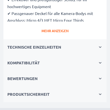
hochwertiges Equipment
✔ Passgenauer Deckel für alle Kamera-Bodys mit
Anschluss: Micro 4/3 MFT Micro Four Thirds
✔ Schutz vor Staub und Verschmutzung
MEHR ANZEIGEN
✔ Leichter Stoßschutz für das Kameragehäuse
✔ Zusätzlicher Schutz, wenn die Kamera bei
TECHNISCHE EINZELHEITEN
Erkundungstouren in der Tasche verstaut werden soll
✔ Effektiver Staubschutz bei längerer Nicht-
Benutzung der Kamera
KOMPATIBILITÄT
✔ Einfaches und schnelles Anbringen und Entfernen
dank Schraubverschluss
BEWERTUNGEN
Hersteller:
CELLONIC
PRODUKTSICHERHEIT
Farbe
: schwarz
Material
: Kunststoff