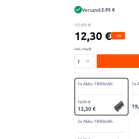
2.95 €
Versand:
12,95 €
12,30 €
-5%
inkl. MwSt.
Menge
1x Akku 1400mAh
1x 
12,95 €
19
12,30 €
2x Akku 1400mAh