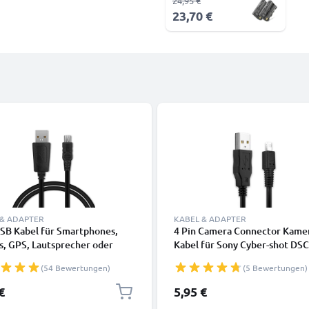
24,95 €
23,70 €
 & ADAPTER
KABEL & ADAPTER
USB Kabel für Smartphones,
4 Pin Camera Connector Kame
s, GPS, Lautsprecher oder
Kabel für Sony Cyber-shot DS
rer - Ladekabel und
DSC-S50 DSC-S70 DSC-F505 D
(54 Bewertungen)
(5 Bewertungen)
kabel 1m 1A PVC schwarz
F505V C-200 Zoom Video-/
Fotokameras - Datenkabel 2.0
€
5,95 €
Ladekabel