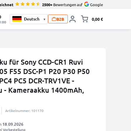
eichnet
2500+
Bewertungen auf
Google
0
B2B
0,00 €
▾
Minika
1:00
ku für Sony CCD-CR1 Ruvi
505 F55 DSC-P1 P20 P30 P50
PC4 PC5 DCR-TRV1VE -
u - Kameraakku 1400mAh,
Artikelnummer: 101170
am
18.09.2026
i Vorbestellung