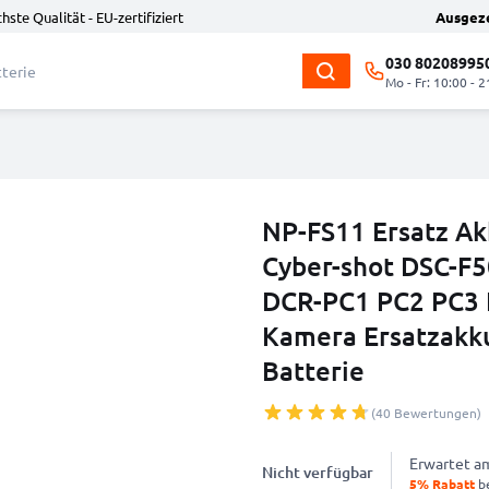
hste Qualität - EU-zertifiziert
Ausgez
030 80208995
Mo - Fr: 10:00 - 2
NP-FS11 Ersatz Ak
Cyber-shot DSC-F
DCR-PC1 PC2 PC3 
Kamera Ersatzakk
Batterie
(40 Bewertungen)
Erwartet 
Nicht verfügbar
5% Rabatt
be