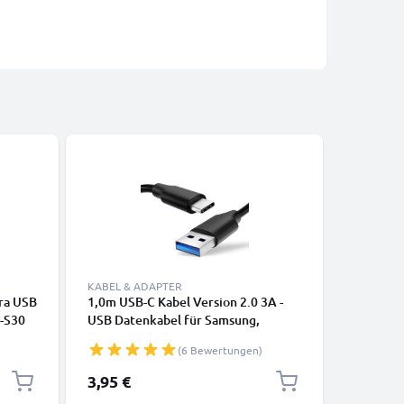
KABEL & ADAPTER
KABEL & 
ra USB
1,0m USB-C Kabel Version 2.0 3A -
Lightning
C-S30
USB Datenkabel für Samsung,
iPhone 14
SC-
Huawei, Google Pixel, iPhone,
SE Handy
(6 Bewertungen)
Canon, Panasonic Lumix, Sony,
Datenkab
, PVC
GoPro uvm PVC schwarz
3,95 €
12,95 €