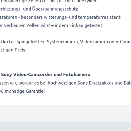
 hochwertige Zellen für bis zu 1000 Ladezyklen
Überhitzungs- und Überspannungsschutz
aturen - besonders witterungs- und temperaturresistent
r verbauten Zellen wird vor dem Einbau getestet
akku für Spiegelreflex, Systemkamera, Videokamera oder Camc
stigen Preis.
ür Sony Video-Camcorder und Fotokamera
issen wir, worauf es bei hochwertigen Sony Ersatzakkus und Bat
6 monatige Garantie!