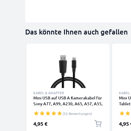
Das könnte Ihnen auch gefallen
KABEL & ADAPTER
KABEL
Mini USB auf USB A Kamerakabel für
Mini 
Sony A77, A99, A230, A65, A57, A55,
Tablet
A330, A290, A500, A37, A33, A380,
Kopfhö
(32 Bewertungen)
A580, A390 1A
Daten
Schnellladedatenkabel VMC-
4,95 €
4,95 
14UMB2, schwarz, PVC, 1m von