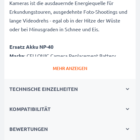
Kameras ist die ausdauernde Energiequelle für
Erkundungstouren, ausgedehnte Foto-Shootings und
lange Videodrehs - egal ob in der Hitze der Wüste
oder bei Minusgraden in Schnee und Eis.
Ersatz Akku NP-40
Marke
: CELLONIC Camera Replacement Battery
Kapazität
: 700mAh Zusatzakku
MEHR ANZEIGEN
Spannung
: 3.7V
Zelltyp
: Lithium Ionen Akkupack / Battery Pack
TECHNISCHE EINZELHEITEN
Farbe
: grau
Alternative für / Ersetzt:
NP-40 Originalakku
KOMPATIBILITÄT
CELLONIC Ersatz Kamera Akku NP-40: Power für
BEWERTUNGEN
hochwertige Fotos. Qualitätsgeprüfter Akku