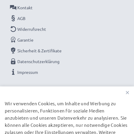
Überhitzungs- und Überspannungsschutz
Kontakt
✔ Geeignet für Minusgrade und hohe Temperaturen -
AGB
besonders witterungs- und temperaturresistent
Widerrufsrecht
✔ Regelmäßige, umfassende Tests - Jede der
verbauten Zellen wird vor dem Einbau getestet
Garantie
Sicherheit & Zertifikate
Gerne genutzt als Austausch- oder Reserveakku für
Datenschutzerklärung
Spiegelreflex, Systemkamera, Videokamera oder
Impressum
Camcorder: Ersatz-Akkus von CELLONIC bieten eine
sichere Stromversorgung zu einem günstigen Preis.
UNSERE ZAHLUNGSOPTIONEN
×
Wir verwenden Cookies, um Inhalte und Werbung zu
★ 3 Jahre Garantie auf Kamera-Akkus für Video-
personalisieren, Funktionen für soziale Medien
UNSERE VERSANDPARTNER
Camcorder und Fotokamera
anzubieten und unseren Datenverkehr zu analysieren. Sie
Als internationaler Fachhändler seit 2004 wissen wir,
können alle Cookies akzeptieren, nur notwendige Cookies
zulassen oder Ihre Einstellungen verwalten. Weitere
worauf es bei hochwertigen Ersatzakkus und Batterien
© subtel.de 2026