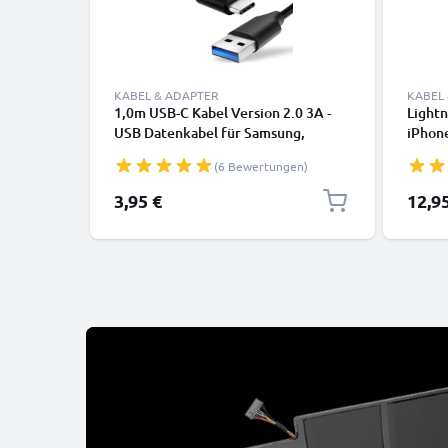
KABEL & ADAPTER
KABEL
1,0m USB-C Kabel Version 2.0 3A -
Lightn
USB Datenkabel für Samsung,
iPhone
Huawei, Google Pixel, iPhone,
SE Han
(6 Bewertungen)
Canon, Panasonic Lumix, Sony,
Daten
GoPro uvm PVC schwarz
3,95 €
12,9