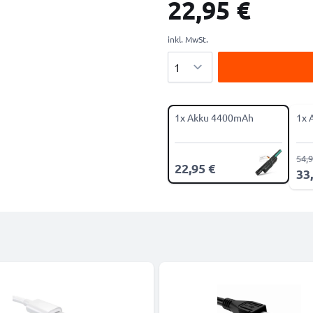
22,95 €
inkl. MwSt.
Menge
1x Akku 4400mAh
1x 
54,9
22,95 €
33