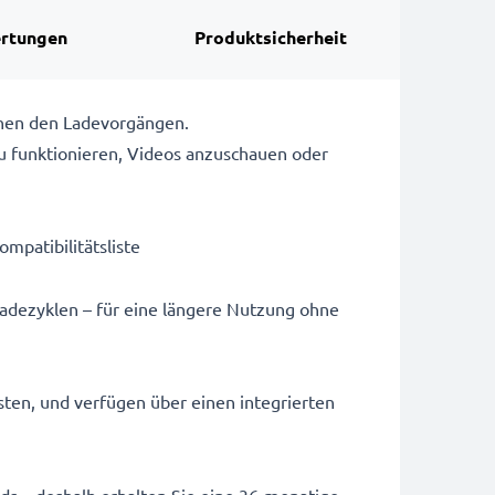
rtungen
Produktsicherheit
chen den Ladevorgängen.
u funktionieren, Videos anzuschauen oder
ompatibilitätsliste
Ladezyklen – für eine längere Nutzung ohne
sten, und verfügen über einen integrierten
ards – deshalb erhalten Sie eine 36-monatige