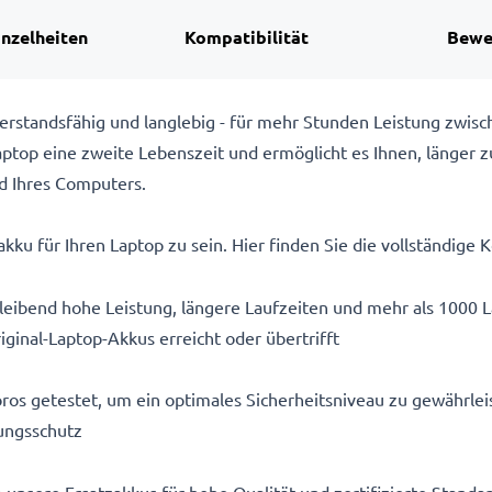
inzelheiten
Kompatibilität
Bewe
rstandsfähig und langlebig - für mehr Stunden Leistung zwis
top eine zweite Lebenszeit und ermöglicht es Ihnen, länger z
d Ihres Computers.
kku für Ihren Laptop zu sein. Hier finden Sie die vollständige K
eibend hohe Leistung, längere Laufzeiten und mehr als 1000 
iginal-Laptop-Akkus erreicht oder übertrifft
ros getestet, um ein optimales Sicherheitsniveau zu gewährlei
ungsschutz
n unsere Ersatzakkus für hohe Qualität und zertifizierte Stand