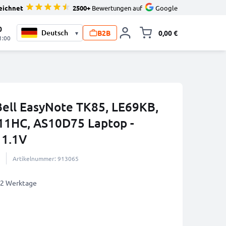
eichnet
2500+
Bewertungen auf
Google
0
B2B
0,00 €
▾
Minika
1:00
Bell EasyNote TK85, LE69KB,
11HC, AS10D75 Laptop -
11.1V
Artikelnummer: 913065
1-2 Werktage