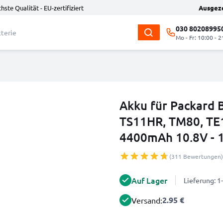
hste Qualität - EU-zertifiziert
Ausgez
030 80208995
Mo - Fr: 10:00 - 2
Akku für Packard 
TS11HR, TM80, TE
4400mAh 10.8V - 
(311 Bewertungen)
Auf Lager
Lieferung: 
2.95 €
Versand: