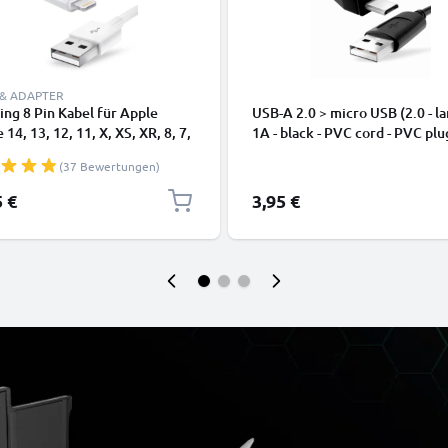
 & ADAPTER
ing 8 Pin Kabel für Apple
USB-A 2.0 > micro USB (2.0 - la
 14, 13, 12, 11, X, XS, XR, 8, 7,
1A - black - PVC cord - PVC plu
dy Ladekabel - 1m weiß -
(37 Bewertungen)
kabel für Smartphone
5 €
3,95 €