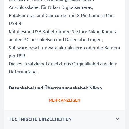
Anschlusskabel für Nikon Digitalkameras,
Fotokameras und Camcorder mit 8 Pin Camera Mini
USB B.
Mit diesem USB Kabel können Sie Ihre Nikon Kamera
an den PC anschließen und Daten übertragen,
Software bzw Firmware aktualisieren oder die Kamera
per USB.
Dieses Ersatzkabel ersetzt das Originalkabel aus dem
Lieferumfang.
Datenkabel und Übertragungskabel: Nikon
Kameras sicher mit Laptop und Computer
MEHR ANZEIGEN
verbinden
✔ Kamera an Laptop PC, Computer, Notebook
TECHNISCHE EINZELHEITEN
anschließen (Interfacekabel, Computerkabel)
✔ Schnelle Datenübertragung - Aufnahmen, Videos,