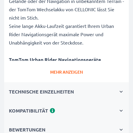
Gelände oder der Navigation in unbekanntem Terrain -
der TomTom Wechselakku von CELLONIC lässt Sie
nicht im Stich.
Seine lange Akku-Laufzeit garantiert Ihrem Urban
Rider Navigationsgerät maximale Power und
Unabhängigkeit von der Steckdose.
TomTom Urban Rider Navigationsgeräte
Ersatzakku 6027A0050901, 6027A0131301, L5:
MEHR ANZEIGEN
Marke
: CELLONIC Austauschakku
Kapazität
: 2200mAh
TECHNISCHE EINZELHEITEN
Spannung
: 3.6V - 3.7V
Zelltyp
: Lithium Ionen
KOMPATIBILITÄT
Abmessungen
: 68.50 x 18.50 x 18.50mm
Farbe
: schwarz
Ersetzt / Alternative für
: 6027A0050901,
BEWERTUNGEN